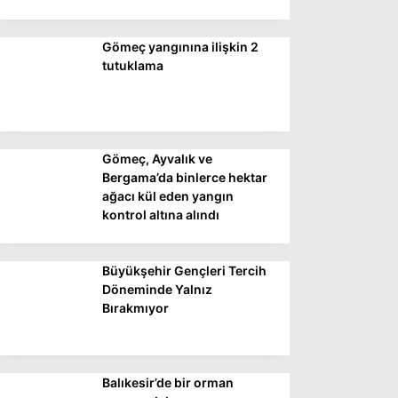
Gömeç yangınına ilişkin 2
WhatsApp İhbar
tutuklama
Hattı
Gömeç, Ayvalık ve
Facebook
Bergama’da binlerce hektar
ağacı kül eden yangın
kontrol altına alındı
Instagram
Büyükşehir Gençleri Tercih
Youtube
Döneminde Yalnız
Bırakmıyor
Balıkesir’de bir orman