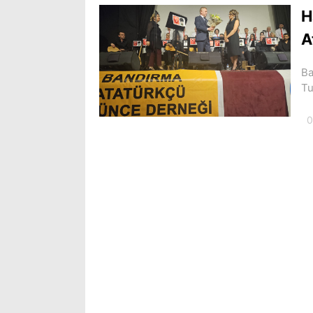
H
A
Ba
Tu
0