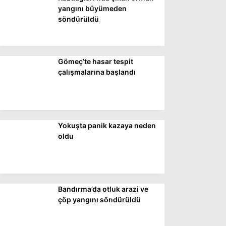
DÜNYA
yangını büyümeden
söndürüldü
SİYASET
EKONOMİ
Gömeç’te hasar tespit
SPOR
çalışmalarına başlandı
MAGAZİN
EĞİTİM
DİĞER
Yokuşta panik kazaya neden
oldu
Bandırma’da otluk arazi ve
çöp yangını söndürüldü