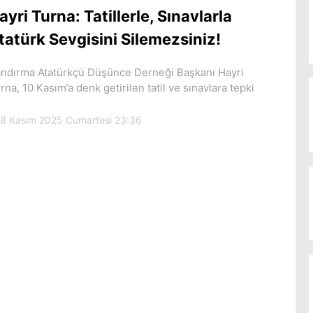
ayri Turna: Tatillerle, Sınavlarla
tatürk Sevgisini Silemezsiniz!
ndırma Atatürkçü Düşünce Derneği Başkanı Hayri
rna, 10 Kasım’a denk getirilen tatil ve sınavlara tepki
8 Kasım 2025 Cumartesi 23:36