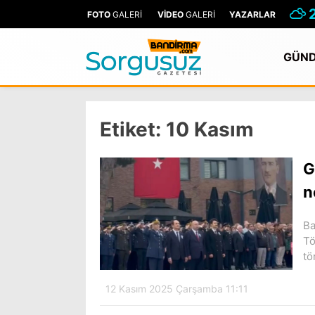
FOTO
GALERİ
VİDEO
GALERİ
YAZARLAR
GÜN
Etiket:
10 Kasım
G
n
Ba
Tö
tö
12 Kasım 2025 Çarşamba 11:11