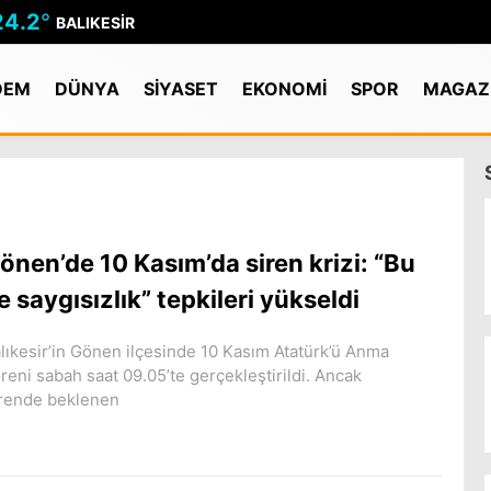
24.2
°
BALIKESIR
DEM
DÜNYA
SİYASET
EKONOMİ
SPOR
MAGAZ
önen’de 10 Kasım’da siren krizi: “Bu
e saygısızlık” tepkileri yükseldi
lıkesir’in Gönen ilçesinde 10 Kasım Atatürk’ü Anma
reni sabah saat 09.05’te gerçekleştirildi. Ancak
rende beklenen