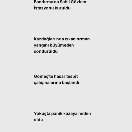
Bandırma’da Sahil Gözlem
DÜNYA
İstasyonu kuruldu
SİYASET
EKONOMİ
SPOR
Kazdağları’nda çıkan orman
yangını büyümeden
MAGAZİN
söndürüldü
EĞİTİM
DİĞER
Gömeç’te hasar tespit
çalışmalarına başlandı
Yokuşta panik kazaya neden
oldu