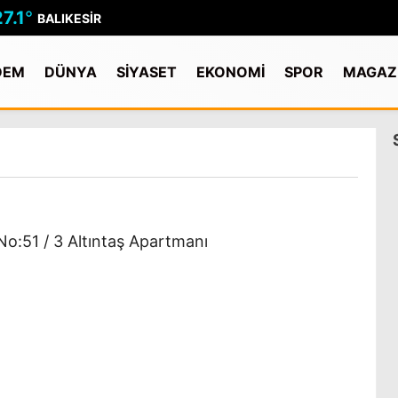
27.1
°
BALIKESIR
DEM
DÜNYA
SİYASET
EKONOMİ
SPOR
MAGAZ
o:51 / 3 Altıntaş Apartmanı