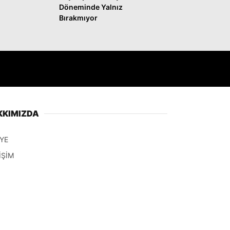
Döneminde Yalnız
Bırakmıyor
KKIMIZDA
YE
İŞİM