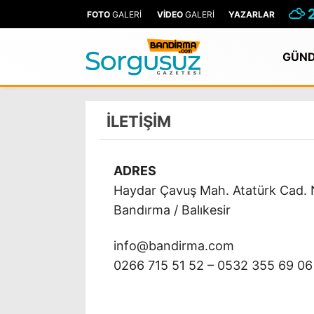
FOTO
GALERİ
VİDEO
GALERİ
YAZARLAR
GÜN
İLETİŞİM
ADRES
Haydar Çavuş Mah. Atatürk Cad. N
Bandırma / Balıkesir
info@bandirma.com
0266 715 51 52 – 0532 355 69 06