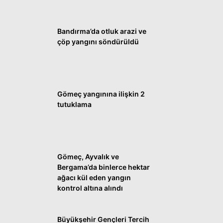
WhatsApp İhbar
Bandırma’da otluk arazi ve
Hattı
çöp yangını söndürüldü
Facebook
Gömeç yangınına ilişkin 2
tutuklama
Instagram
Gömeç, Ayvalık ve
Youtube
Bergama’da binlerce hektar
ağacı kül eden yangın
kontrol altına alındı
Büyükşehir Gençleri Tercih