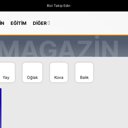
Bizi Takip Edin
İN
EĞİTİM
DİĞER
Yay
Oğlak
Kova
Balık
GÜNDEM