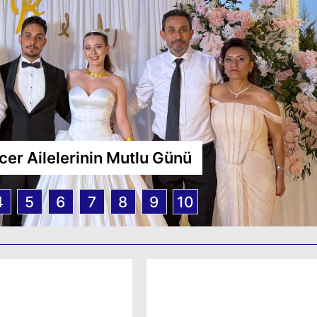
cer Ailelerinin Mutlu Günü
4
5
6
7
8
9
10