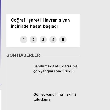
DÜNYA
SİYASET
Coğrafi işaretli Havran siyah
EKONOMİ
incirinde hasat başladı
SPOR
1
2
3
4
5
MAGAZİN
EĞİTİM
SON HABERLER
DİĞER
Bandırma’da otluk arazi ve
çöp yangını söndürüldü
Gömeç yangınına ilişkin 2
tutuklama