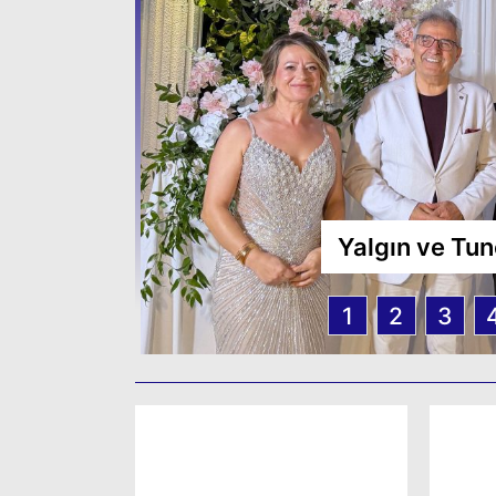
Yalgın ve Tun
1
2
3