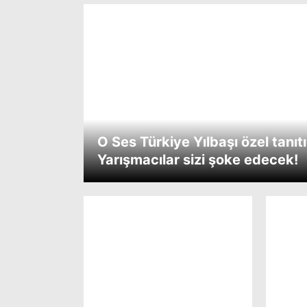
O Ses Türkiye Yılbaşı özel tanıt
Yarışmacılar sizi şoke edecek!