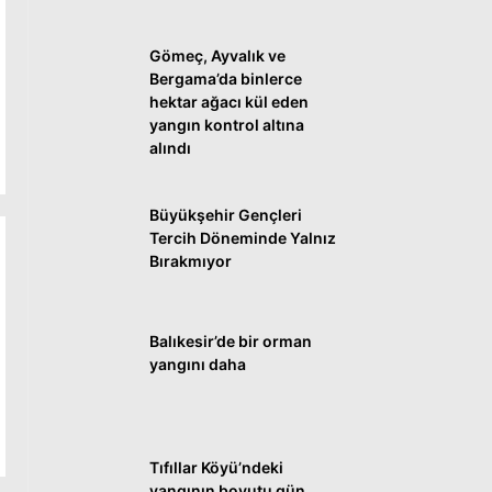
Gömeç, Ayvalık ve
WhatsApp İhbar
Bergama’da binlerce
Hattı
hektar ağacı kül eden
yangın kontrol altına
alındı
Facebook
Büyükşehir Gençleri
Tercih Döneminde Yalnız
Bırakmıyor
Instagram
Balıkesir’de bir orman
Youtube
yangını daha
Tıfıllar Köyü’ndeki
yangının boyutu gün