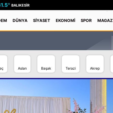
31.5
°
BALIKESIR
DEM
DÜNYA
SİYASET
EKONOMİ
SPOR
MAGAZ
eç
Aslan
Başak
Terazi
Akrep