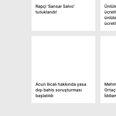
Rapçi ‘Sansar Salvo’
Ünlül
tutuklandı!
ücretl
ünlüle
ücretl
Acun Ilıcalı hakkında yasa
Mehme
dışı bahis soruşturması
Ortaç
başlatıldı
İddia