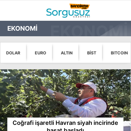
22.5
°
BALIKESIR
EKONOMİ
GALERİ
VİDEO
YAZARLAR
GÜNDEM
DOLAR
EURO
ALTIN
BİST
BITCOIN
DÜNYA
SİYASET
EKONOMİ
SPOR
MAGAZİN
EĞİTİM
Coğrafi işaretli Havran siyah incirinde
WhatsApp İhbar
hasat başladı
DİĞER