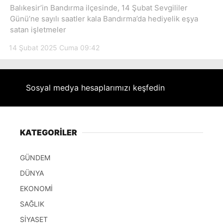
Hattı
Balıkesir’in Bandırma ilçesinde, 14 Şubat Sevgililer
Günü’ne sayılı saatler kala Bandırma’da hediyelik eşya
satan işletmeler
14 Şubat 2025 Cuma 09:42
Facebook
Sosyal medya hesaplarımızı keşfedin
Instagram
Youtube
KATEGORİLER
GÜNDEM
DÜNYA
EKONOMİ
SAĞLIK
SİYASET