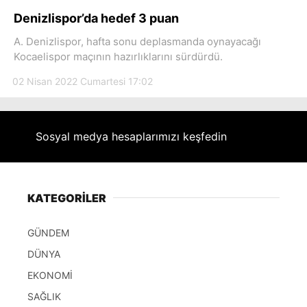
Hattı
Denizlispor’da hedef 3 puan
A. Denizlispor, hafta sonu deplasmanda oynayacağı
Kocaelispor maçının hazırlıklarını sürdürdü.
Facebook
02 Nisan 2022 Cumartesi 17:02
Sosyal medya hesaplarımızı keşfedin
Instagram
Youtube
KATEGORİLER
GÜNDEM
DÜNYA
EKONOMİ
SAĞLIK