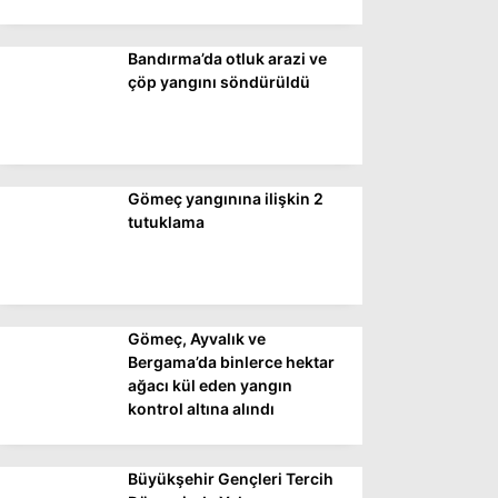
Bandırma’da otluk arazi ve
WhatsApp İhbar
çöp yangını söndürüldü
Hattı
Gömeç yangınına ilişkin 2
Facebook
tutuklama
Instagram
Gömeç, Ayvalık ve
Youtube
Bergama’da binlerce hektar
ağacı kül eden yangın
kontrol altına alındı
Büyükşehir Gençleri Tercih