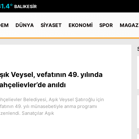
31.4
°
BALIKESIR
DEM
DÜNYA
SİYASET
EKONOMİ
SPOR
MAGAZ
şık Veysel, vefatının 49. yılında
ahçelievler’de anıldı
hçelievler Belediyesi, Aşık Veysel Şatıroğlu için
fatının 49. yılı münasebetiyle anma programı
zenlendi. Sanatçılar Aşık