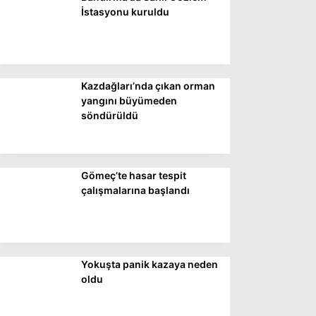
DÜNYA
İstasyonu kuruldu
SİYASET
EKONOMİ
Kazdağları’nda çıkan orman
SPOR
yangını büyümeden
söndürüldü
MAGAZİN
EĞİTİM
DİĞER
Gömeç’te hasar tespit
çalışmalarına başlandı
Yokuşta panik kazaya neden
oldu