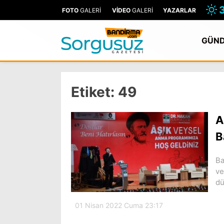
FOTO
GALERİ
VİDEO
GALERİ
YAZARLAR
GÜN
Etiket:
49
A
B
Ba
ve
dü
01 Nisan 2022 Cuma 23:17