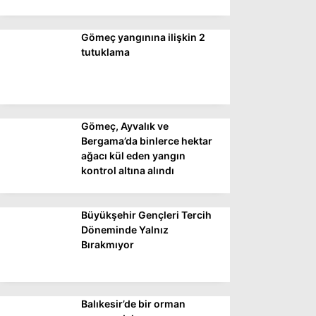
Gömeç yangınına ilişkin 2
WhatsApp İhbar
tutuklama
Hattı
Gömeç, Ayvalık ve
Facebook
Bergama’da binlerce hektar
ağacı kül eden yangın
kontrol altına alındı
Instagram
Büyükşehir Gençleri Tercih
Youtube
Döneminde Yalnız
Bırakmıyor
Balıkesir’de bir orman