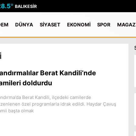
28.5
°
BALIKESIR
DEM
DÜNYA
SİYASET
EKONOMİ
SPOR
MAGAZ
i
andırmalılar Berat Kandili’nde
amileri doldurdu
ndırma’da Berat Kandili, ilçedeki camilerde
zenlenen özel programlarla idrak edildi. Haydar Çavuş
mii başta olmak