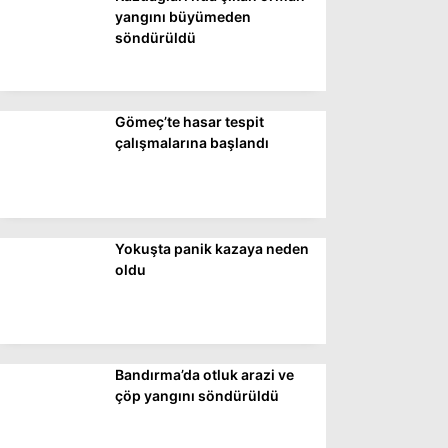
DÜNYA
yangını büyümeden
söndürüldü
SİYASET
EKONOMİ
Gömeç’te hasar tespit
SPOR
çalışmalarına başlandı
MAGAZİN
EĞİTİM
DİĞER
Yokuşta panik kazaya neden
oldu
Bandırma’da otluk arazi ve
çöp yangını söndürüldü