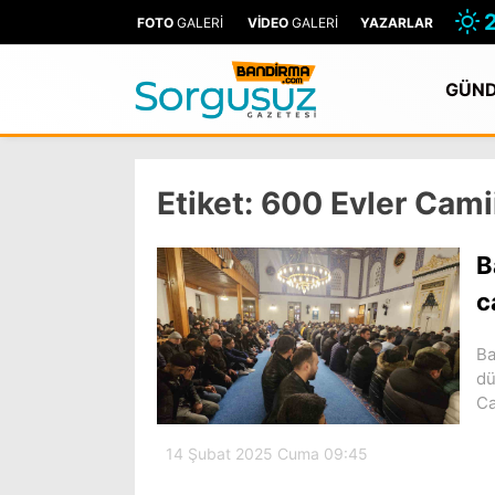
FOTO
GALERİ
VİDEO
GALERİ
YAZARLAR
GÜN
Etiket:
600 Evler Cami
B
c
Ba
dü
Ca
14 Şubat 2025 Cuma 09:45