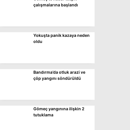
DÜNYA
çalışmalarına başlandı
SİYASET
EKONOMİ
Yokuşta panik kazaya neden
SPOR
oldu
MAGAZİN
EĞİTİM
DİĞER
Bandırma’da otluk arazi ve
çöp yangını söndürüldü
Gömeç yangınına ilişkin 2
tutuklama