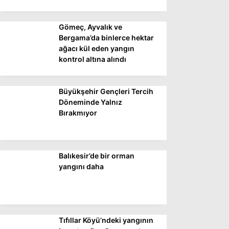
Gömeç, Ayvalık ve
WhatsApp İhbar
Bergama’da binlerce hektar
Hattı
ağacı kül eden yangın
kontrol altına alındı
Büyükşehir Gençleri Tercih
Facebook
Döneminde Yalnız
Bırakmıyor
Instagram
Balıkesir’de bir orman
Youtube
yangını daha
Tıfıllar Köyü’ndeki yangının