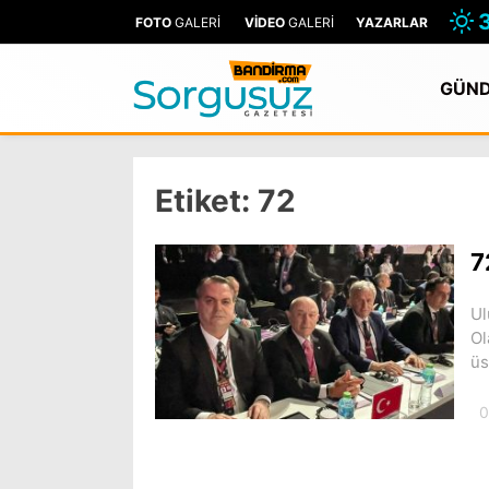
FOTO
GALERİ
VİDEO
GALERİ
YAZARLAR
GÜN
Etiket:
72
7
Ul
Ol
üs
0