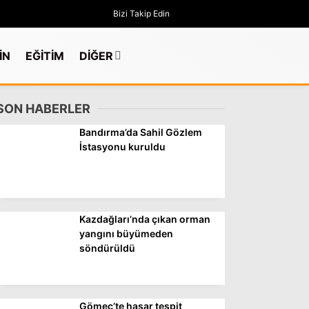
Bizi Takip Edin
İN
EĞİTİM
DİĞER
SON HABERLER
Bandırma’da Sahil Gözlem
İstasyonu kuruldu
Kazdağları’nda çıkan orman
yangını büyümeden
söndürüldü
GÜNDEM
Gömeç’te hasar tespit