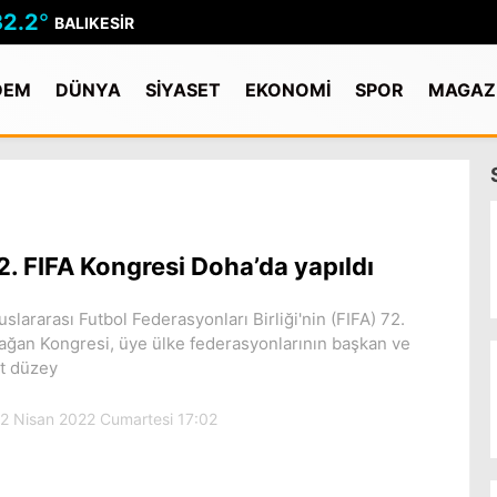
32.2
°
BALIKESIR
DEM
DÜNYA
SİYASET
EKONOMİ
SPOR
MAGAZ
2. FIFA Kongresi Doha’da yapıldı
uslararası Futbol Federasyonları Birliği'nin (FIFA) 72.
ağan Kongresi, üye ülke federasyonlarının başkan ve
t düzey
2 Nisan 2022 Cumartesi 17:02