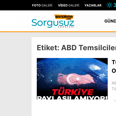
FOTO
GALERİ
VİDEO
GALERİ
YAZARLAR
GÜN
Etiket:
ABD Temsilciler
T
O
AB
Tü
1