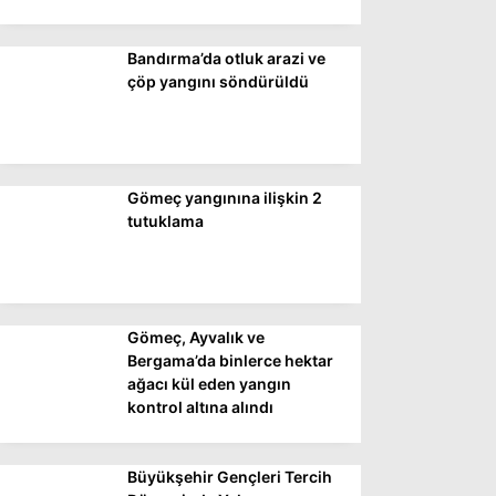
Bandırma’da otluk arazi ve
WhatsApp İhbar
çöp yangını söndürüldü
Hattı
Gömeç yangınına ilişkin 2
Facebook
tutuklama
Instagram
Gömeç, Ayvalık ve
Youtube
Bergama’da binlerce hektar
ağacı kül eden yangın
kontrol altına alındı
Büyükşehir Gençleri Tercih