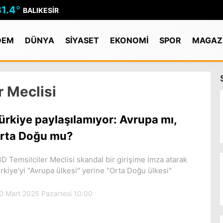
31.4
°
BALIKESIR
DEM
DÜNYA
SİYASET
EKONOMİ
SPOR
MAGAZ
 Meclisi
ürkiye paylaşılamıyor: Avrupa mı,
rta Doğu mu?
D Temsilciler Meclisi skandal bir girişime imza atarak
rkiye'yi "Avrupa ülkesi" yerine "Orta Doğu ülkesi"
0 Mart 2025 Pazartesi 10:00