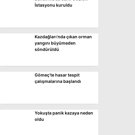
DÜNYA
İstasyonu kuruldu
SİYASET
EKONOMİ
Kazdağları’nda çıkan orman
SPOR
yangını büyümeden
söndürüldü
MAGAZİN
EĞİTİM
DİĞER
Gömeç’te hasar tespit
çalışmalarına başlandı
Yokuşta panik kazaya neden
oldu