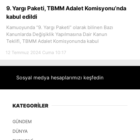
Hattı
9. Yargı Paketi, TBMM Adalet Komisyonu’nda
kabul edildi
Kamuoyunda “9. Yargı Paketi” olarak bilinen Bazı
Kanunlarda Değişiklik Yapılmasına Dair Kanun
Facebook
Teklifi, TBMM Adalet Komisyonunda kabul
12 Temmuz 2024 Cuma 10:17
Instagram
Sosyal medya hesaplarımızı keşfedin
Youtube
KATEGORİLER
GÜNDEM
DÜNYA