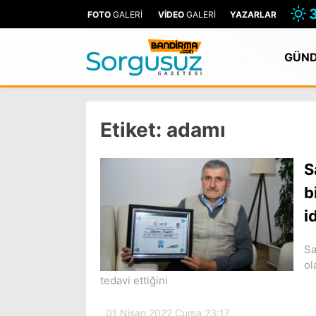
FOTO
GALERİ
VİDEO
GALERİ
YAZARLAR
GÜN
Etiket:
adamı
S
b
i
Sa
ol
tedavi ettiğini
01 Nisan 2022 Cuma 23:17