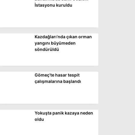
DÜNYA
İstasyonu kuruldu
SİYASET
EKONOMİ
Kazdağları’nda çıkan orman
SPOR
yangını büyümeden
söndürüldü
MAGAZİN
EĞİTİM
DİĞER
Gömeç’te hasar tespit
çalışmalarına başlandı
Yokuşta panik kazaya neden
oldu