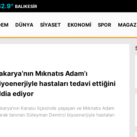
32.9
°
BALIKESIR
DEM
DÜNYA
SİYASET
EKONOMİ
SPOR
MAGAZ
akarya’nın Mıknatıs Adam’ı
iyoenerjiyle hastaları tedavi ettiğini
ddia ediyor
karya'nın Karasu ilçesinde yaşayan ve Mıknatıs Adam
arak tanınan Süleyman Demirci biyoenerjiyle hastaları