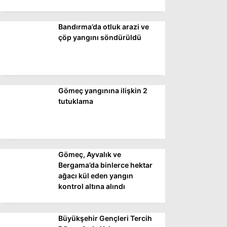
Bandırma’da otluk arazi ve
WhatsApp İhbar
çöp yangını söndürüldü
Hattı
Gömeç yangınına ilişkin 2
Facebook
tutuklama
Instagram
Gömeç, Ayvalık ve
Youtube
Bergama’da binlerce hektar
ağacı kül eden yangın
kontrol altına alındı
Büyükşehir Gençleri Tercih