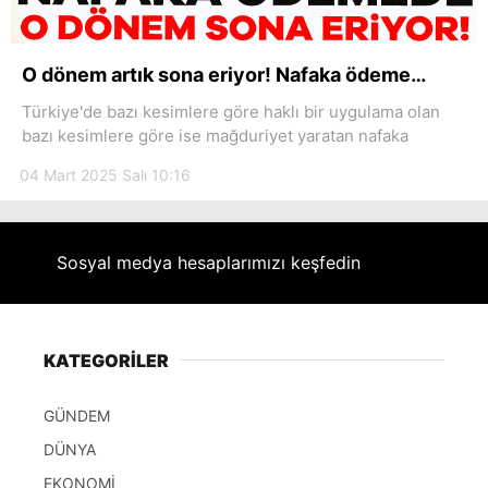
Hattı
O dönem artık sona eriyor! Nafaka ödeme…
Türkiye'de bazı kesimlere göre haklı bir uygulama olan
Facebook
bazı kesimlere göre ise mağduriyet yaratan nafaka
04 Mart 2025 Salı 10:16
Instagram
Sosyal medya hesaplarımızı keşfedin
Youtube
KATEGORİLER
GÜNDEM
DÜNYA
EKONOMİ