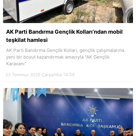
Hattı
AK Parti Bandırma Gençlik Kolları’ndan mobil
Facebook
teşkilat hamlesi
AK Parti Bandırma Gençlik Kolları, gençlik çalışmalarına
yeni bir boyut kazandırmak amacıyla “AK Gençlik
Instagram
Karavanı”
23 Temmuz 2025 Çarşamba 14:59
Youtube