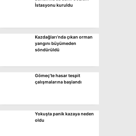
DÜNYA
İstasyonu kuruldu
SİYASET
EKONOMİ
Kazdağları’nda çıkan orman
SPOR
yangını büyümeden
söndürüldü
MAGAZİN
EĞİTİM
DİĞER
Gömeç’te hasar tespit
çalışmalarına başlandı
Yokuşta panik kazaya neden
oldu