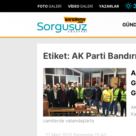
FOTO
GALERİ
VİDEO
GALERİ
YAZARLAR
GÜN
Etiket:
AK Parti Bandır
A
G
G
AK
Ka
camilerde vatandaşlarla
27 Mart 2025 Perşembe 15:43