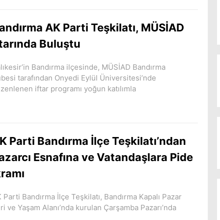
andırma AK Parti Teşkilatı, MÜSİAD
ftarında Buluştu
lıkesir’in Bandırma ilçesinde, MÜSİAD Bandırma
besi tarafından Onyedi Eylül Üniversitesi’nde
zenlenen iftar programı yoğun katılımla
K Parti Bandırma İlçe Teşkilatı’ndan
azarcı Esnafına ve Vatandaşlara Pide
kramı
 Parti Bandırma İlçe Teşkilatı, Bandırma Kapalı Pazar
ri ve Yaşam Alanı’nda kurulan Çarşamba Pazarı’nda