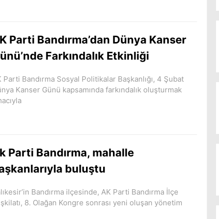
K Parti Bandırma’dan Dünya Kanser
ünü’nde Farkındalık Etkinliği
 Parti Bandırma Sosyal Politikalar Başkanlığı, 4 Şubat
nya Kanser Günü kapsamında farkındalık oluşturmak
acıyla
k Parti Bandırma, mahalle
aşkanlarıyla buluştu
lıkesir’in Bandırma ilçesinde, AK Parti Bandırma İlçe
şkilatı, 8. Olağan Kongre sonrası yeni oluşan yönetim