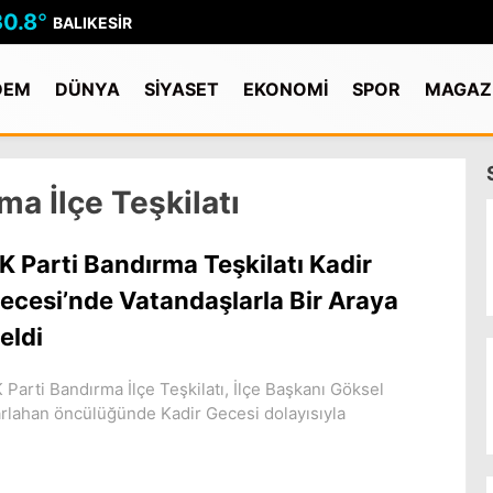
30.8
°
BALIKESIR
DEM
DÜNYA
SİYASET
EKONOMİ
SPOR
MAGAZ
ma İlçe Teşkilatı
K Parti Bandırma Teşkilatı Kadir
ecesi’nde Vatandaşlarla Bir Araya
eldi
 Parti Bandırma İlçe Teşkilatı, İlçe Başkanı Göksel
rlahan öncülüğünde Kadir Gecesi dolayısıyla