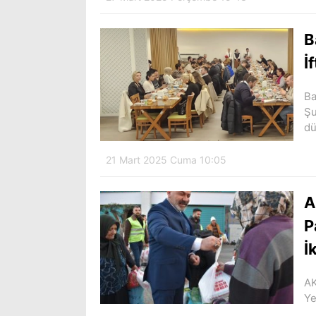
B
İ
Ba
Şu
dü
21 Mart 2025 Cuma 10:05
A
P
İ
AK
Ye