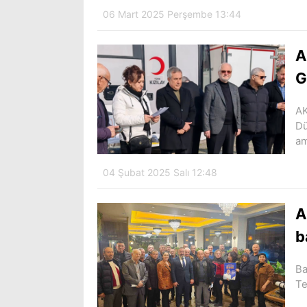
06 Mart 2025 Perşembe 13:44
A
G
AK
Dü
am
04 Şubat 2025 Salı 12:48
A
b
Ba
Te