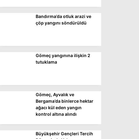
Bandırma’da otluk arazi ve
WhatsApp İhbar
çöp yangını söndürüldü
Hattı
Gömeç yangınına ilişkin 2
Facebook
tutuklama
Instagram
Gömeç, Ayvalık ve
Youtube
Bergama’da binlerce hektar
ağacı kül eden yangın
kontrol altına alındı
Büyükşehir Gençleri Tercih