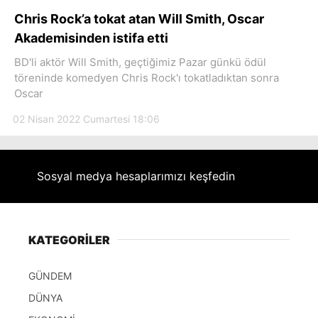
Hattı
Chris Rock’a tokat atan Will Smith, Oscar
Akademisinden istifa etti
BD'li aktör Will Smith, geçtiğimiz Pazar günkü ödül
töreninde komedyen Chris Rock'ı tokatladıktan sonra
Facebook
Oscar
02 Nisan 2022 Cumartesi 18:06
Instagram
Sosyal medya hesaplarımızı keşfedin
Youtube
KATEGORİLER
GÜNDEM
DÜNYA