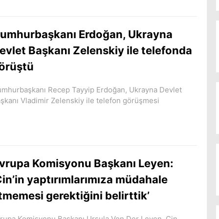
umhurbaşkanı Erdoğan, Ukrayna
evlet Başkanı Zelenskiy ile telefonda
örüştü
mhurbaşkanı Recep Tayyip Erdoğan, Ukrayna Devlet
şkanı Vladimir Zelenskiy ile telefon görüşmesi
vrupa Komisyonu Başkanı Leyen:
Çin’in yaptırımlarımıza müdahale
tmemesi gerektiğini belirttik’
rupa Komisyonu Başkanı Ursula Von Der Leyen, Çin