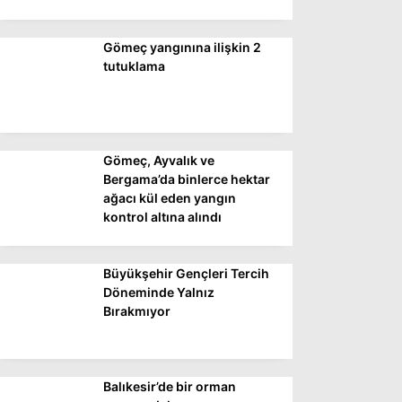
Gömeç yangınına ilişkin 2
WhatsApp İhbar
tutuklama
Hattı
Gömeç, Ayvalık ve
Facebook
Bergama’da binlerce hektar
ağacı kül eden yangın
kontrol altına alındı
Instagram
Büyükşehir Gençleri Tercih
Youtube
Döneminde Yalnız
Bırakmıyor
Balıkesir’de bir orman