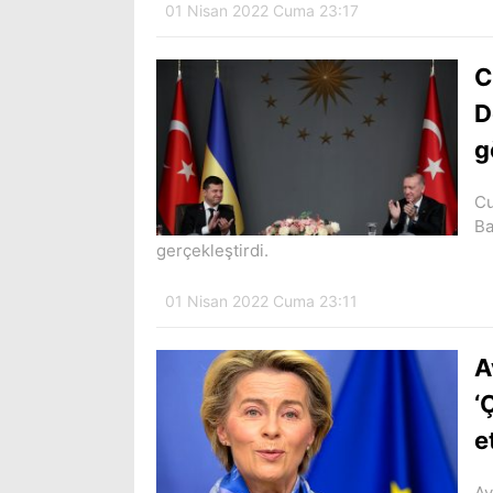
01 Nisan 2022 Cuma 23:17
C
D
g
Cu
Ba
gerçekleştirdi.
01 Nisan 2022 Cuma 23:11
A
‘
e
Av