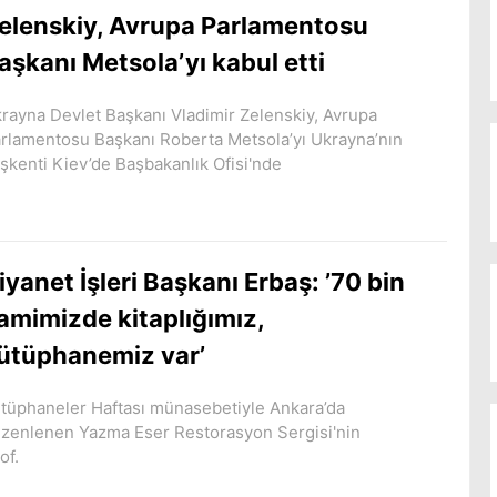
elenskiy, Avrupa Parlamentosu
aşkanı Metsola’yı kabul etti
rayna Devlet Başkanı Vladimir Zelenskiy, Avrupa
rlamentosu Başkanı Roberta Metsola’yı Ukrayna’nın
şkenti Kiev’de Başbakanlık Ofisi'nde
iyanet İşleri Başkanı Erbaş: ’70 bin
amimizde kitaplığımız,
ütüphanemiz var’
tüphaneler Haftası münasebetiyle Ankara’da
zenlenen Yazma Eser Restorasyon Sergisi'nin
of.