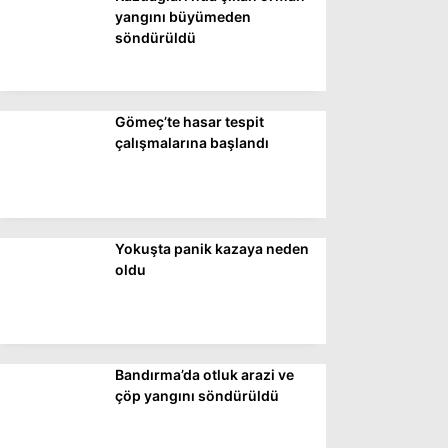
DÜNYA
yangını büyümeden
söndürüldü
SİYASET
EKONOMİ
Gömeç’te hasar tespit
SPOR
çalışmalarına başlandı
MAGAZİN
EĞİTİM
DİĞER
Yokuşta panik kazaya neden
oldu
Bandırma’da otluk arazi ve
çöp yangını söndürüldü