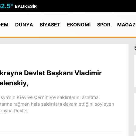
32.5
°
BALIKESIR
DEM
DÜNYA
SİYASET
EKONOMİ
SPOR
MAGAZ
krayna Devlet Başkanı Vladimir
elenskiy,
sya'nın Kiev ve Çernihiv'e saldırılarını azaltma
rarına rağmen hala saldırılara devam ettiğini söyleyen
rayna Devlet