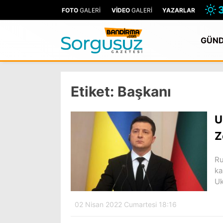
FOTO
GALERİ
VİDEO
GALERİ
YAZARLAR
GÜN
Etiket:
Başkanı
U
Z
Ru
ka
Uk
02 Nisan 2022 Cumartesi 18:16