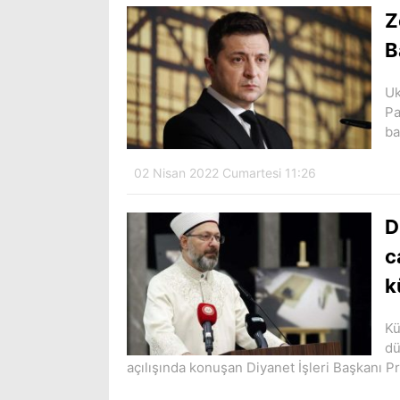
Z
B
Uk
Pa
ba
02 Nisan 2022 Cumartesi 11:26
D
c
k
Kü
dü
açılışında konuşan Diyanet İşleri Başkanı Pr