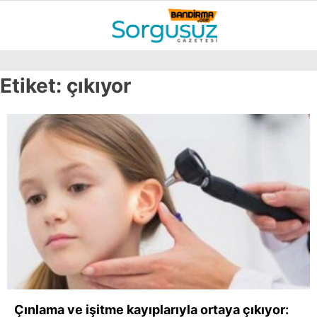
29.9
°
BALIKESIR
Etiket:
çıkıyor
GALERİ
VİDEO
YAZARLAR
GÜNDEM
DÜNYA
SİYASET
EKONOMİ
SPOR
MAGAZİN
EĞİTİM
Çınlama ve işitme kayıplarıyla ortaya çıkıyor:
WhatsApp İhbar
DİĞER