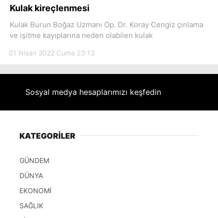
Hattı
Kulak kireçlenmesi
Kulak Burun Boğaz Uzmanı Op. Dr. Koray Cengiz çınlama
ve işitme kayıplarına neden olabilen kulak
01 Nisan 2022 Cuma 23:13
Facebook
Sosyal medya hesaplarımızı keşfedin
Instagram
Youtube
KATEGORİLER
GÜNDEM
DÜNYA
EKONOMİ
SAĞLIK