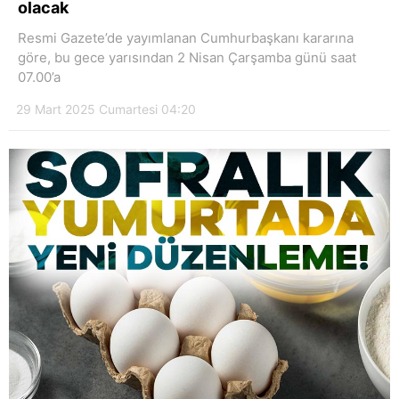
olacak
Hattı
Resmi Gazete’de yayımlanan Cumhurbaşkanı kararına
göre, bu gece yarısından 2 Nisan Çarşamba günü saat
07.00’a
Facebook
29 Mart 2025 Cumartesi 04:20
Instagram
Youtube