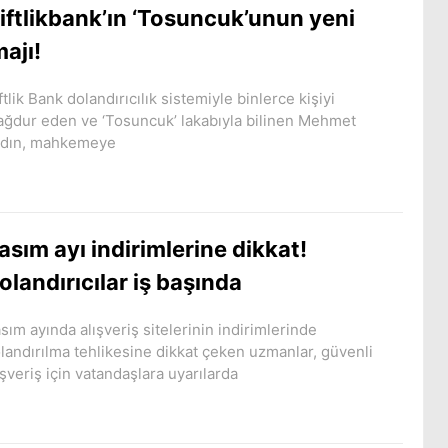
iftlikbank’ın ‘Tosuncuk’unun yeni
majı!
ftlik Bank dolandırıcılık sistemiyle binlerce kişiyi
ğdur eden ve ‘Tosuncuk’ lakabıyla bilinen Mehmet
dın, mahkemeye
asım ayı indirimlerine dikkat!
olandırıcılar iş başında
sım ayında alışveriş sitelerinin indirimlerinde
landırılma tehlikesine dikkat çeken uzmanlar, güvenli
ışveriş için vatandaşlara uyarılarda