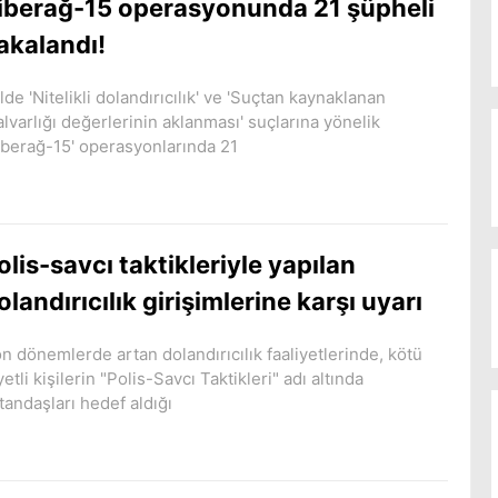
iberağ-15 operasyonunda 21 şüpheli
akalandı!
ilde 'Nitelikli dolandırıcılık' ve 'Suçtan kaynaklanan
lvarlığı değerlerinin aklanması' suçlarına yönelik
iberağ-15' operasyonlarında 21
olis-savcı taktikleriyle yapılan
olandırıcılık girişimlerine karşı uyarı
n dönemlerde artan dolandırıcılık faaliyetlerinde, kötü
yetli kişilerin "Polis-Savcı Taktikleri" adı altında
tandaşları hedef aldığı