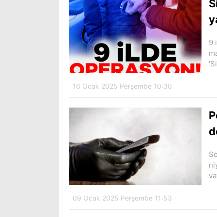
S
y
9 
ma
'S
16 Ocak 2025 Perşembe 10:30
P
d
So
ni
va
09 Ocak 2025 Perşembe 11:53