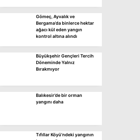
Gömeç, Ayvalık ve
WhatsApp İhbar
Bergama’da binlerce hektar
Hattı
ağacı kül eden yangın
kontrol altına alındı
Büyükşehir Gençleri Tercih
Facebook
Döneminde Yalnız
Bırakmıyor
Instagram
Balıkesir’de bir orman
Youtube
yangını daha
Tıfıllar Köyü’ndeki yangının