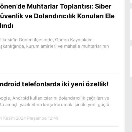
önen’de Muhtarlar Toplantısı: Siber
üvenlik ve Dolandırıcılık Konuları Ele
lındı
lıkesir’in Gönen ilçesinde, Gönen Kaymakamı
şkanlığında, kurum amirleri ve mahalle muhtarlarının
ndroid telefonlarda iki yeni özellik!
ogle, Android kullanıcılarını dolandırıcılık çağrıları ve
tü amaçlı yazılımlara karşı korumak için iki yeni güçlü
4 Kasım 2024 Perşembe 12:49