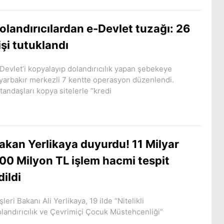
olandırıcılardan e-Devlet tuzağı: 26
işi tutuklandı
Devlet’i kopyalayıp dolandırıcılık yapan şebekeye
yarbakır merkezli 7 kentte operasyon düzenlendi.
tandaşları kopya sitelerle “kredi
akan Yerlikaya duyurdu! 11 Milyar
00 Milyon TL işlem hacmi tespit
dildi
işleri Bakanı Ali Yerlikaya, 19 ilde “Nitelikli
landırıcılık ve Çevrimiçi Çocuk Müstehcenliği”