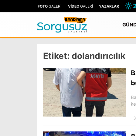
2
FOTO
GALERİ
VİDEO
GALERİ
YAZARLAR
GÜN
Etiket:
dolandırıcılık
B
b
Ba
ke
3