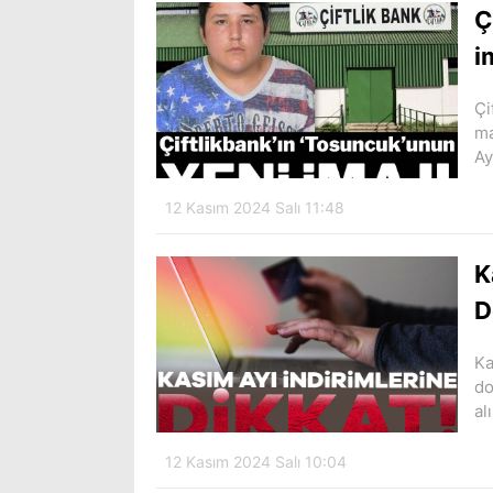
Ç
i
Çi
ma
Ay
12 Kasım 2024 Salı 11:48
K
D
Ka
do
al
12 Kasım 2024 Salı 10:04