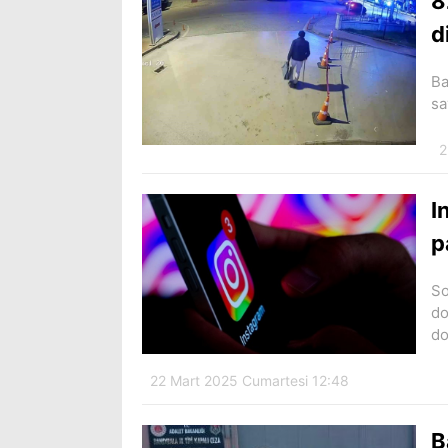
8
d
Ba
sa
2
I
p
So
do
do
22 Mart 2025 Cumartesi 12:48
B