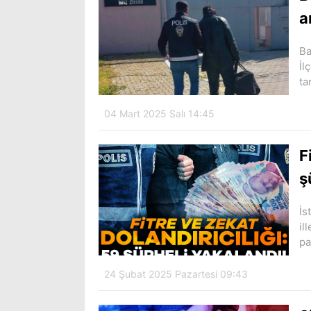
a
Ba
İl
ta
04 Mart 2025 Salı 14:45
F
ş
İs
il
pa
24 Şubat 2025 Pazartesi 09:43