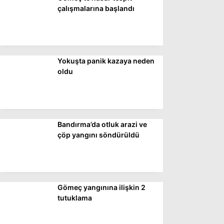
DÜNYA
çalışmalarına başlandı
SİYASET
EKONOMİ
Yokuşta panik kazaya neden
SPOR
oldu
MAGAZİN
EĞİTİM
DİĞER
Bandırma’da otluk arazi ve
çöp yangını söndürüldü
Gömeç yangınına ilişkin 2
tutuklama