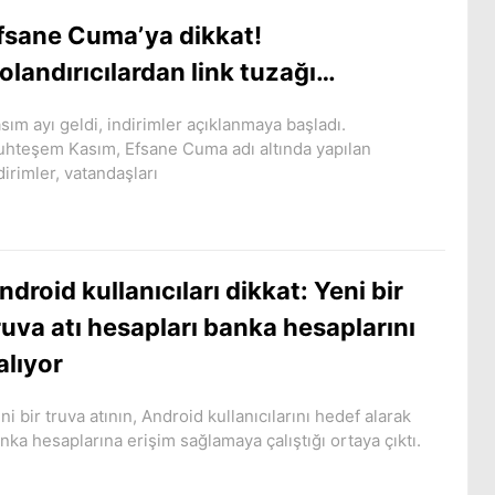
fsane Cuma’ya dikkat!
olandırıcılardan link tuzağı…
sım ayı geldi, indirimler açıklanmaya başladı.
hteşem Kasım, Efsane Cuma adı altında yapılan
dirimler, vatandaşları
ndroid kullanıcıları dikkat: Yeni bir
ruva atı hesapları banka hesaplarını
alıyor
ni bir truva atının, Android kullanıcılarını hedef alarak
nka hesaplarına erişim sağlamaya çalıştığı ortaya çıktı.