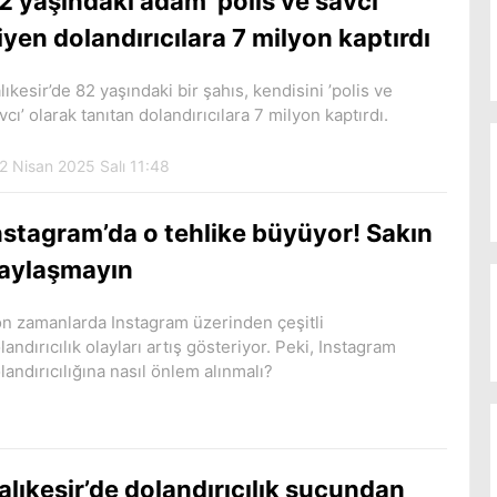
2 yaşındaki adam ’polis ve savcı’
iyen dolandırıcılara 7 milyon kaptırdı
lıkesir’de 82 yaşındaki bir şahıs, kendisini ’polis ve
vcı’ olarak tanıtan dolandırıcılara 7 milyon kaptırdı.
2 Nisan 2025 Salı 11:48
nstagram’da o tehlike büyüyor! Sakın
aylaşmayın
n zamanlarda Instagram üzerinden çeşitli
landırıcılık olayları artış gösteriyor. Peki, Instagram
landırıcılığına nasıl önlem alınmalı?
alıkesir’de dolandırıcılık suçundan