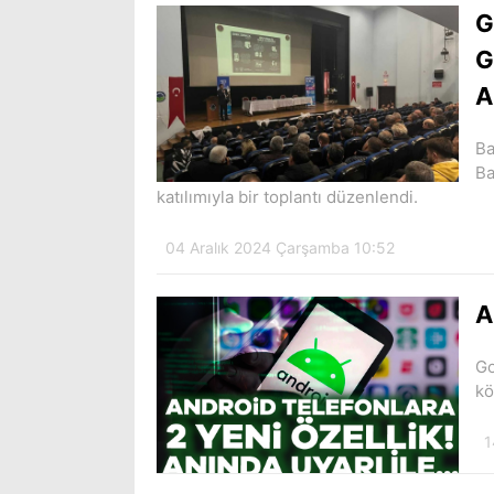
G
G
A
Ba
Ba
katılımıyla bir toplantı düzenlendi.
04 Aralık 2024 Çarşamba 10:52
A
Go
kö
1