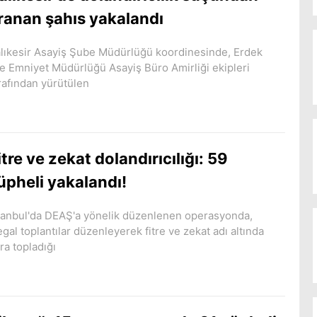
ranan şahıs yakalandı
lıkesir Asayiş Şube Müdürlüğü koordinesinde, Erdek
çe Emniyet Müdürlüğü Asayiş Büro Amirliği ekipleri
rafından yürütülen
itre ve zekat dolandırıcılığı: 59
üpheli yakalandı!
tanbul'da DEAŞ'a yönelik düzenlenen operasyonda,
legal toplantılar düzenleyerek fitre ve zekat adı altında
ra topladığı