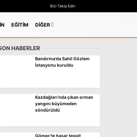
Bizi Takip Edin
İN
EĞİTİM
DİĞER
SON HABERLER
Bandırma’da Sahil Gözlem
İstasyonu kuruldu
Kazdağları’nda çıkan orman
yangını büyümeden
söndürüldü
GÜNDEM
Gömeç’te hasar tespit