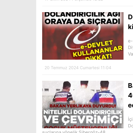
D
k
e-
Di
Va
20 Temmuz 2024 Cumartesi 11:04
B
4
e
İç
Do
suçlarına yönelik Sibergöz-48