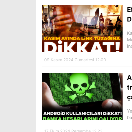
E
D
Ka
Mu
in
09 Kasım 2024 Cumartesi 12:00
A
t
ç
Ye
ba
17 Ekim 2024 Perşembe 12:22