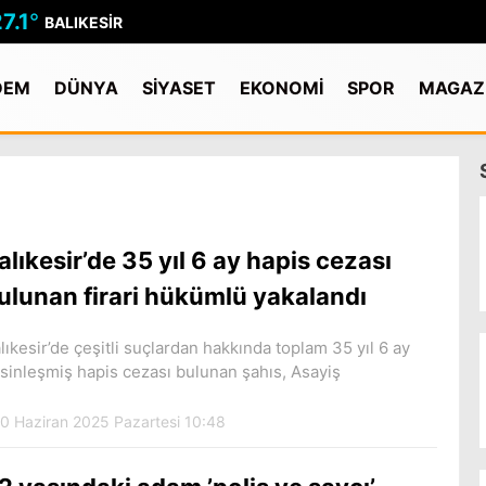
7.1
°
BALIKESIR
DEM
DÜNYA
SİYASET
EKONOMİ
SPOR
MAGAZ
alıkesir’de 35 yıl 6 ay hapis cezası
ulunan firari hükümlü yakalandı
lıkesir’de çeşitli suçlardan hakkında toplam 35 yıl 6 ay
sinleşmiş hapis cezası bulunan şahıs, Asayiş
0 Haziran 2025 Pazartesi 10:48