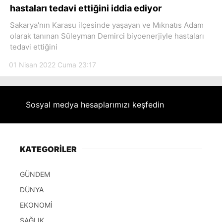
Hattı
hastaları tedavi ettiğini iddia ediyor
Sakarya'nın Karasu ilçesinde yaşayan ve Mıknatıs Adam
olarak tanınan Süleyman Demirci biyoenerjiyle hastaları
tedavi ettiğini
Facebook
01 Nisan 2022 Cuma 23:17
Instagram
Sosyal medya hesaplarımızı keşfedin
Youtube
KATEGORİLER
GÜNDEM
DÜNYA
EKONOMİ
SAĞLIK