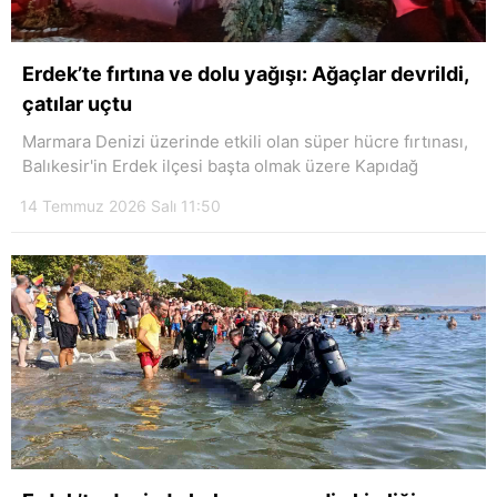
Erdek’te fırtına ve dolu yağışı: Ağaçlar devrildi,
çatılar uçtu
Marmara Denizi üzerinde etkili olan süper hücre fırtınası,
Balıkesir'in Erdek ilçesi başta olmak üzere Kapıdağ
14 Temmuz 2026 Salı 11:50