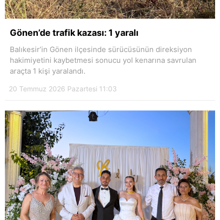
Gönen’de trafik kazası: 1 yaralı
Balıkesir’in Gönen ilçesinde sürücüsünün direksiyon
hakimiyetini kaybetmesi sonucu yol kenarına savrulan
araçta 1 kişi yaralandı.
20 Temmuz 2026 Pazartesi 11:03