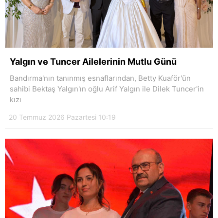
Yalgın ve Tuncer Ailelerinin Mutlu Günü
Bandırma'nın tanınmış esnaflarından, Betty Kuaför'ün
sahibi Bektaş Yalgın'ın oğlu Arif Yalgın ile Dilek Tuncer'in
kızı
20 Temmuz 2026 Pazartesi 10:19