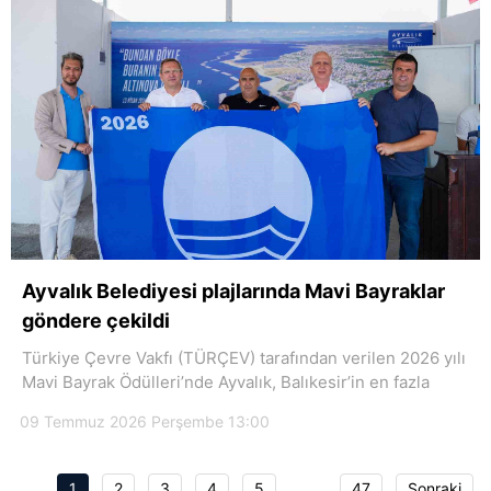
Ayvalık Belediyesi plajlarında Mavi Bayraklar
göndere çekildi
Türkiye Çevre Vakfı (TÜRÇEV) tarafından verilen 2026 yılı
Mavi Bayrak Ödülleri’nde Ayvalık, Balıkesir’in en fazla
09 Temmuz 2026 Perşembe 13:00
1
2
3
4
5
…
47
Sonraki