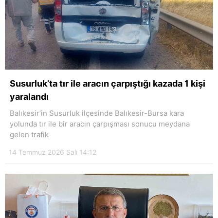
Susurluk’ta tır ile aracın çarpıştığı kazada 1 kişi
yaralandı
Balıkesir’in Susurluk ilçesinde Balıkesir-Bursa kara
yolunda tır ile bir aracın çarpışması sonucu meydana
gelen trafik
14 Temmuz 2026 Salı 14:12