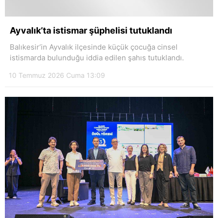
Ayvalık’ta istismar şüphelisi tutuklandı
Balıkesir’in Ayvalık ilçesinde küçük çocuğa cinsel
istismarda bulunduğu iddia edilen şahıs tutuklandı.
10 Temmuz 2026 Cuma 13:09