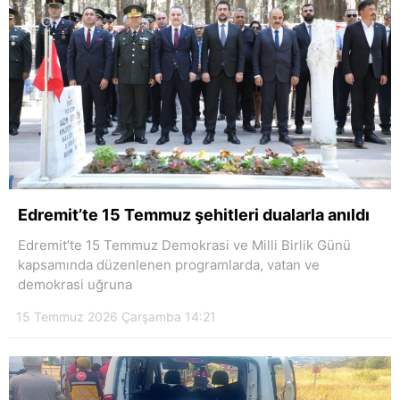
Edremit’te 15 Temmuz şehitleri dualarla anıldı
Edremit’te 15 Temmuz Demokrasi ve Milli Birlik Günü
kapsamında düzenlenen programlarda, vatan ve
demokrasi uğruna
15 Temmuz 2026 Çarşamba 14:21