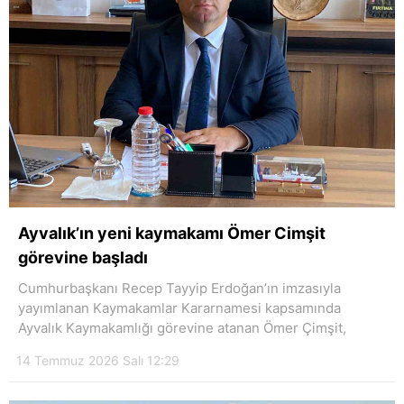
Ayvalık’ın yeni kaymakamı Ömer Cimşit
görevine başladı
Cumhurbaşkanı Recep Tayyip Erdoğan’ın imzasıyla
yayımlanan Kaymakamlar Kararnamesi kapsamında
Ayvalık Kaymakamlığı görevine atanan Ömer Çimşit,
14 Temmuz 2026 Salı 12:29