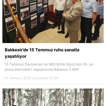
Balıkesir’de 15 Temmuz ruhu sanatla
yaşatılıyor
15 Temmuz Demokrasi ve Millî Birlik Günü’nün 10. yılı
anma etkinlikleri kapsamında Balıkesir İl Millî
15 Temmuz 2026 Çarşamba 14:34