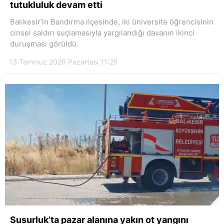
tutukluluk devam etti
Balıkesir’in Bandırma ilçesinde, iki üniversite öğrencisinin
cinsel saldırı suçlamasıyla yargılandığı davanın ikinci
duruşması görüldü.
13 Temmuz 2026 Pazartesi 11:25
Susurluk’ta pazar alanına yakın ot yangını