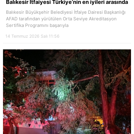
Balıkesir İtfaiyesi Türkiye’nin en iyileri arasında
Balıkesir Büyükşehir Belediyesi İtfaiye Dairesi Başkanlığı
AFAD tarafından yürütülen Orta Seviye Akreditasyon
Sertifika Programını başarıyla
14 Temmuz 2026 Salı 11:56