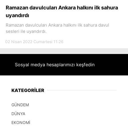
Hattı
Ramazan davulcuları Ankara halkını ilk sahura
uyandırdı
Ramazan davulcuları Ankara halkını ilk sahura davul
sesleri ile uyandırdı.
Facebook
02 Nisan 2022 Cumartesi 11:26
Instagram
Sosyal medya hesaplarımızı keşfedin
Youtube
KATEGORİLER
GÜNDEM
DÜNYA
EKONOMİ