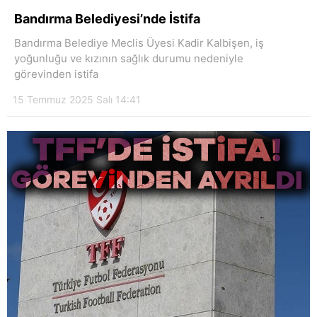
Hattı
Bandırma Belediyesi’nde İstifa
Bandırma Belediye Meclis Üyesi Kadir Kalbişen, iş
yoğunluğu ve kızının sağlık durumu nedeniyle
görevinden istifa
Facebook
15 Temmuz 2025 Salı 14:41
Instagram
Youtube