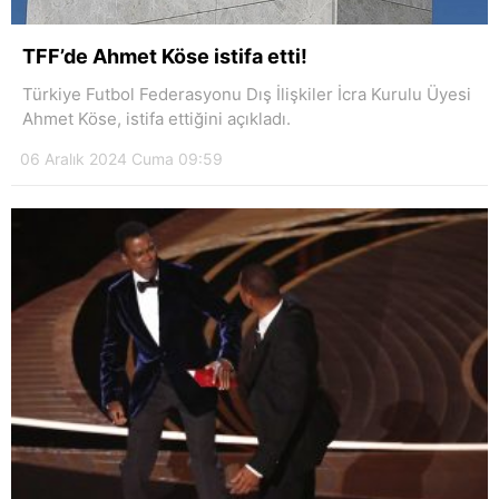
TFF’de Ahmet Köse istifa etti!
Türkiye Futbol Federasyonu Dış İlişkiler İcra Kurulu Üyesi
Ahmet Köse, istifa ettiğini açıkladı.
06 Aralık 2024 Cuma 09:59