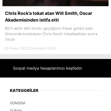
Chris Rock’a tokat atan Will Smith, Oscar
Akademisinden istifa etti
BD'li aktör Will Smith, geçtiğimiz Pazar günkü ödül
töreninde komedyen Chris Rock'ı tokatladıktan sonra
Oscar
02 Nisan 2022 Cumartesi 18:06
Sosyal medya hesaplarımızı keşfedin
KATEGORİLER
GÜNDEM
DÜNYA