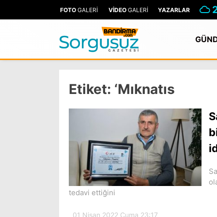
FOTO
GALERİ
VİDEO
GALERİ
YAZARLAR
GÜN
Etiket:
‘Mıknatıs
S
b
i
Sa
ol
tedavi ettiğini
01 Nisan 2022 Cuma 23:17