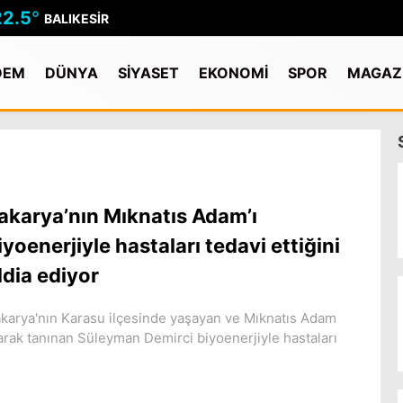
22.5
°
BALIKESIR
DEM
DÜNYA
SİYASET
EKONOMİ
SPOR
MAGAZ
akarya’nın Mıknatıs Adam’ı
iyoenerjiyle hastaları tedavi ettiğini
ddia ediyor
karya'nın Karasu ilçesinde yaşayan ve Mıknatıs Adam
arak tanınan Süleyman Demirci biyoenerjiyle hastaları