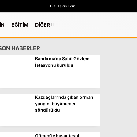
Bizi Takip Edin
İN
EĞİTİM
DİĞER
SON HABERLER
Bandırma’da Sahil Gözlem
İstasyonu kuruldu
Kazdağları’nda çıkan orman
yangını büyümeden
söndürüldü
GÜNDEM
Gömeç’te hasar tespit