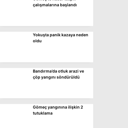
DÜNYA
çalışmalarına başlandı
SİYASET
EKONOMİ
Yokuşta panik kazaya neden
SPOR
oldu
MAGAZİN
EĞİTİM
DİĞER
Bandırma’da otluk arazi ve
çöp yangını söndürüldü
Gömeç yangınına ilişkin 2
tutuklama