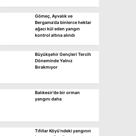
Gömeç, Ayvalık ve
WhatsApp İhbar
Bergama’da binlerce hektar
Hattı
ağacı kül eden yangın
kontrol altına alındı
Büyükşehir Gençleri Tercih
Facebook
Döneminde Yalnız
Bırakmıyor
Instagram
Balıkesir’de bir orman
Youtube
yangını daha
Tıfıllar Köyü’ndeki yangının