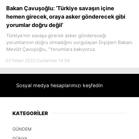
Hattı
Bakan Çavuşoğlu: ‘Türkiye savaşın içine
hemen girecek, oraya asker gönderecek gibi
yorumlar doğru değil’
Türkiye'nin savaşa girerek asker göndereceği
Facebook
yorumlarının doğru olmadığını vurgulayan Dışişleri Bakanı
Mevlüt Çavuşoğlu, “Yorumlara bakıyoruz.
02 Nisan 2022 Cumartesi 14:56
Instagram
Youtube
Sosyal medya hesaplarımızı keşfedin
KATEGORİLER
GÜNDEM
DÜNYA