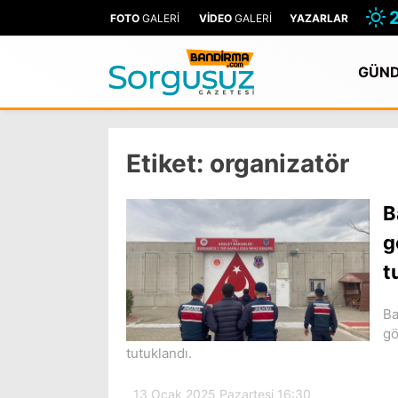
FOTO
GALERİ
VİDEO
GALERİ
YAZARLAR
GÜN
Etiket:
organizatör
B
g
t
Ba
gö
tutuklandı.
13 Ocak 2025 Pazartesi 16:30