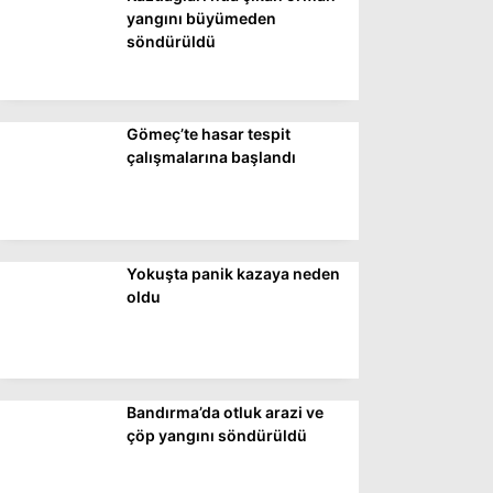
DÜNYA
yangını büyümeden
söndürüldü
SİYASET
EKONOMİ
Gömeç’te hasar tespit
SPOR
çalışmalarına başlandı
MAGAZİN
EĞİTİM
DİĞER
Yokuşta panik kazaya neden
oldu
Bandırma’da otluk arazi ve
çöp yangını söndürüldü