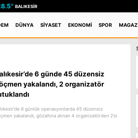
28.5
°
BALIKESIR
DEM
DÜNYA
SİYASET
EKONOMİ
SPOR
MAGAZ
alıkesir’de 6 günde 45 düzensiz
öçmen yakalandı, 2 organizatör
utuklandı
lıkesir’de 6 günlük operasyonlarda 45 düzensiz
çmen yakalandı, gözaltına alınan 4 organizatörden 2’si