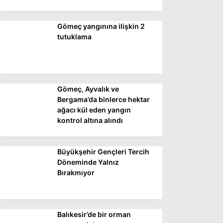
Gömeç yangınına ilişkin 2
WhatsApp İhbar
tutuklama
Hattı
Gömeç, Ayvalık ve
Facebook
Bergama’da binlerce hektar
ağacı kül eden yangın
kontrol altına alındı
Instagram
Büyükşehir Gençleri Tercih
Youtube
Döneminde Yalnız
Bırakmıyor
Balıkesir’de bir orman