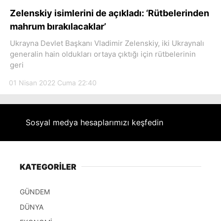
Hattı
Zelenskiy isimlerini de açıkladı: ‘Rütbelerinden
mahrum bırakılacaklar’
Ukrayna Devlet Başkanı Vladimir Zelenskiy, iki Ukraynalı
generalin hain oldukları ortaya çıktığı için rütbelerinin
Facebook
geri
01 Nisan 2022 Cuma 22:40
Instagram
Sosyal medya hesaplarımızı keşfedin
Youtube
KATEGORİLER
GÜNDEM
DÜNYA