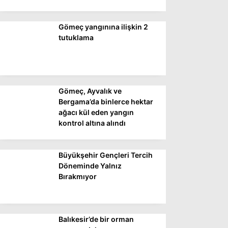
Gömeç yangınına ilişkin 2
WhatsApp İhbar
tutuklama
Hattı
Gömeç, Ayvalık ve
Facebook
Bergama’da binlerce hektar
ağacı kül eden yangın
kontrol altına alındı
Instagram
Büyükşehir Gençleri Tercih
Youtube
Döneminde Yalnız
Bırakmıyor
Balıkesir’de bir orman