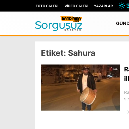
FOTO
GALERİ
VİDEO
GALERİ
YAZARLAR
GÜN
Etiket:
Sahura
R
i
Ra
se
0