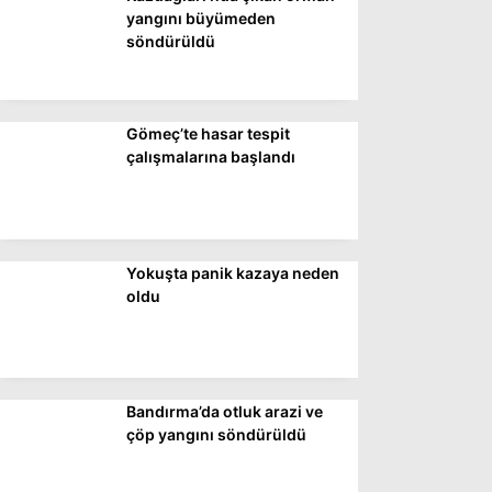
DÜNYA
yangını büyümeden
söndürüldü
SİYASET
EKONOMİ
Gömeç’te hasar tespit
SPOR
çalışmalarına başlandı
MAGAZİN
EĞİTİM
DİĞER
Yokuşta panik kazaya neden
oldu
Bandırma’da otluk arazi ve
çöp yangını söndürüldü