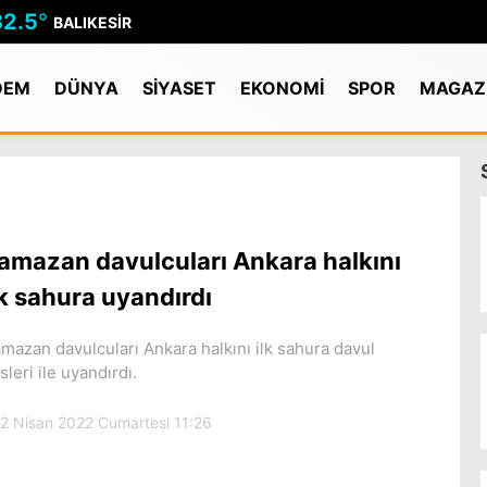
32.5
°
BALIKESIR
DEM
DÜNYA
SİYASET
EKONOMİ
SPOR
MAGAZ
amazan davulcuları Ankara halkını
lk sahura uyandırdı
mazan davulcuları Ankara halkını ilk sahura davul
sleri ile uyandırdı.
2 Nisan 2022 Cumartesi 11:26