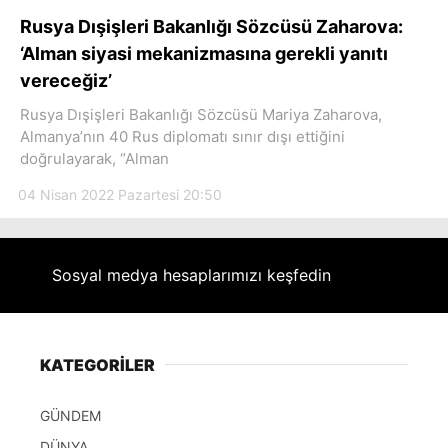
Hattı
Rusya Dışişleri Bakanlığı Sözcüsü Zaharova:
‘Alman siyasi mekanizmasına gerekli yanıtı
vereceğiz’
Rusya Dışişleri Bakanlığı Sözcüsü Mariya Zaharova,
Facebook
Almanya’nın 40 Rus diplomatı sınır dışı ettiğini
doğrulayarak, “Alman
04 Nisan 2022 Pazartesi 20:50
Instagram
Youtube
Sosyal medya hesaplarımızı keşfedin
KATEGORİLER
GÜNDEM
DÜNYA