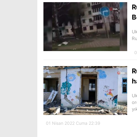
R
B
Uk
Ru
0
R
h
Uk
or
yı
01 Nisan 2022 Cuma 22:39