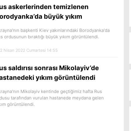
us askerlerinden temizlenen
orodyanka’da büyük yıkım
rayna'nın başkenti Kiev yakınlarındaki Borodyanka'da
s ordusunun bıraktığı büyük yıkım görüntülendi.
2 Nisan 2022 Cumartesi 14:55
us saldırısı sonrası Mikolayiv’de
astanedeki yıkım görüntülendi
rayna'nın Mikolayiv kentinde geçtiğimiz hafta Rus
dusu tarafından vurulan hastanede meydana gelen
kım görüntülendi.