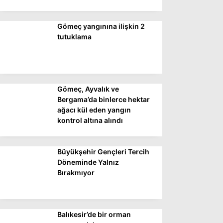
Gömeç yangınına ilişkin 2
WhatsApp İhbar
tutuklama
Hattı
Gömeç, Ayvalık ve
Facebook
Bergama’da binlerce hektar
ağacı kül eden yangın
kontrol altına alındı
Instagram
Büyükşehir Gençleri Tercih
Youtube
Döneminde Yalnız
Bırakmıyor
Balıkesir’de bir orman