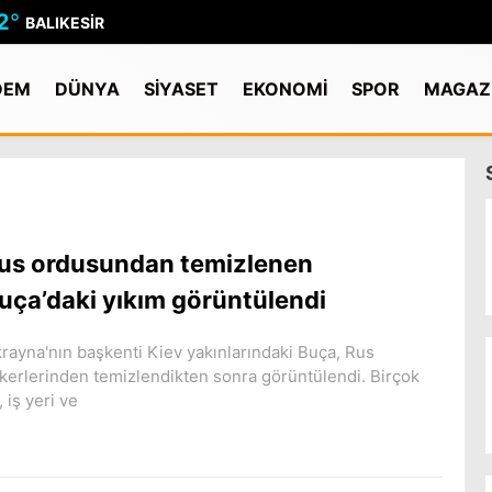
2
°
BALIKESIR
DEM
DÜNYA
SİYASET
EKONOMİ
SPOR
MAGAZ
us ordusundan temizlenen
uça’daki yıkım görüntülendi
rayna'nın başkenti Kiev yakınlarındaki Buça, Rus
kerlerinden temizlendikten sonra görüntülendi. Birçok
, iş yeri ve