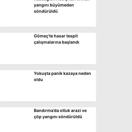
DÜNYA
yangını büyümeden
söndürüldü
SİYASET
EKONOMİ
Gömeç’te hasar tespit
SPOR
çalışmalarına başlandı
MAGAZİN
EĞİTİM
DİĞER
Yokuşta panik kazaya neden
oldu
Bandırma’da otluk arazi ve
çöp yangını söndürüldü