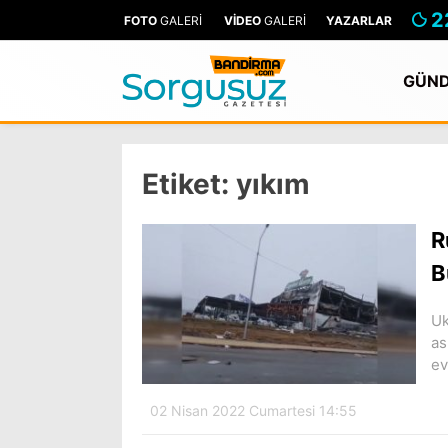
2
FOTO
GALERİ
VİDEO
GALERİ
YAZARLAR
GÜN
Etiket:
yıkım
R
B
Uk
as
ev
02 Nisan 2022 Cumartesi 14:55