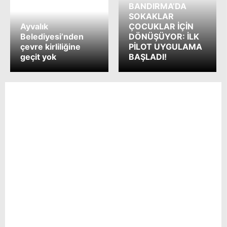
BANDIRMA’DA
SOKAKLAR
Ayvalık
ÇOCUKLAR İÇİN
Belediyesi’nden
DÖNÜŞÜYOR: İLK
çevre kirliliğine
PİLOT UYGULAMA
geçit yok
BAŞLADI!