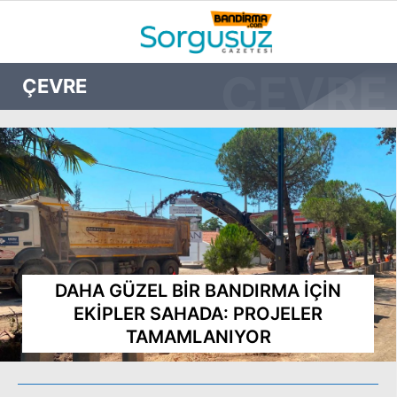
31.9
°
BALIKESIR
ÇEVRE
GALERİ
VİDEO
YAZARLAR
GÜNDEM
DÜNYA
SİYASET
EKONOMİ
SPOR
DAHA GÜZEL BİR BANDIRMA İÇİN
EKİPLER SAHADA: PROJELER
MAGAZİN
TAMAMLANIYOR
EĞİTİM
WhatsApp İhbar
DİĞER