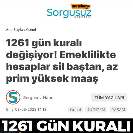
22.2
°
BALIKESIR
Ana Sayfa
›
Genel
GALERİ
VİDEO
YAZARLAR
1261 gün kuralı
GÜNDEM
değişiyor! Emeklilikte
DÜNYA
hesaplar sil baştan, az
SİYASET
prim yüksek maaş
EKONOMİ
SPOR
Sorgusuz Haber
TÜM YAZILARI
MAGAZİN
Giriş: 08-05-2023 14:18
Genel
GÜNDEM
YAŞAM
EĞİTİM
WhatsApp İhbar
DİĞER