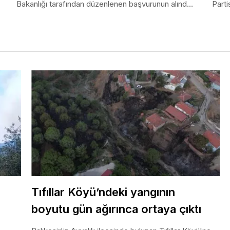
belgesini paylaştı
Bakanlığı tarafından düzenlenen başvurunun alındı
Partis
belgesini sosyal medya hesabından paylaştı...
Tıfıllar Köyü’ndeki yangının
boyutu gün ağırınca ortaya çıktı