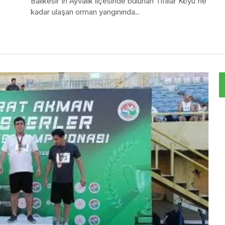
Balıkesir'in Ayvalık ilçesinde bulunan Tıfıllar Köyü'ne
kadar ulaşan orman yangınında..