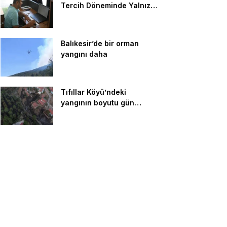
Tercih Döneminde Yalnız
Bırakmıyor
Balıkesir’de bir orman
yangını daha
Tıfıllar Köyü’ndeki
yangının boyutu gün
ağırınca ortaya çıktı