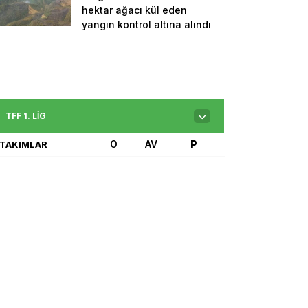
hektar ağacı kül eden
yangın kontrol altına alındı
TFF 1. LIG
O
AV
P
TAKIMLAR