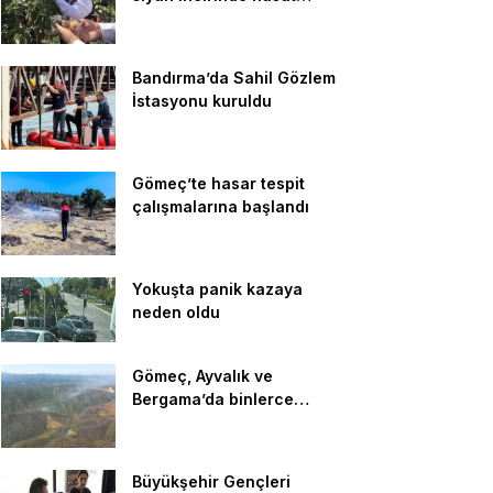
başladı
Bandırma’da Sahil Gözlem
İstasyonu kuruldu
Gömeç’te hasar tespit
çalışmalarına başlandı
Yokuşta panik kazaya
neden oldu
Gömeç, Ayvalık ve
Bergama’da binlerce
hektar ağacı kül eden
yangın kontrol altına alındı
Büyükşehir Gençleri