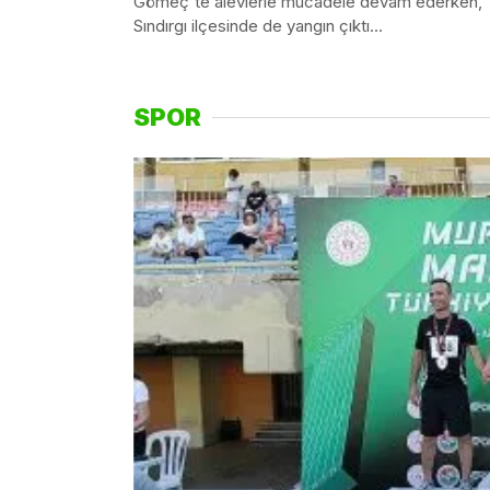
Gömeç'te alevlerle mücadele devam ederken,
Sındırgı ilçesinde de yangın çıktı...
SPOR