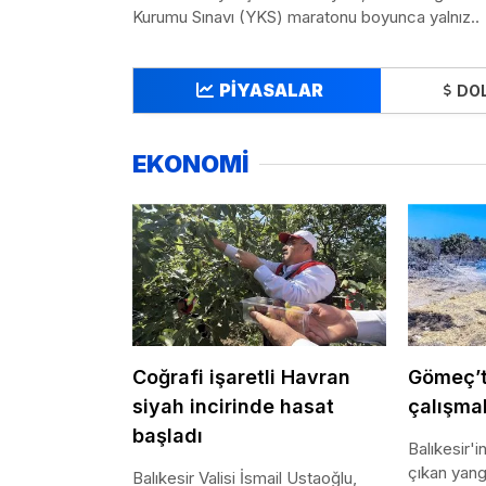
Kurumu Sınavı (YKS) maratonu boyunca yalnız..
PİYASALAR
DO
EKONOMİ
Coğrafi işaretli Havran
Gömeç’t
siyah incirinde hasat
çalışma
başladı
Balıkesir'
çıkan yang
Balıkesir Valisi İsmail Ustaoğlu,