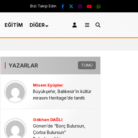
Bizi Takip Edin
Coğrafi işaretli Havran s
EĞİTİM
DİĞER
hasat başladı
Yatırım
Bandırma’da anız ve çalılık alanda çıkan yan
YAZARLAR
TÜMÜ
Misem Eyüpler
Büyükşehir, Balıkesir’in kültür
mirasını Heritage’de tanıttı
Gökhan DAĞLI
Gönen’de “Borç Bulursun,
Çorba Bulursun”