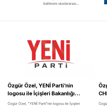
 zararı belirlemek için
kalitesini uluslararası
t çalışmaları
standartlara taşımak amacıyla
Türkiye Odalar ve Borsalar
Birliği (TOBB)..
Özgür Özel, YENİ Parti’nin
Özg
logosu ile İçişleri Bakanlığı
CHP
tarafından verilen alındı
Özgür Özel, "YENİ Parti"nin logosu ile İçişleri
Özgür