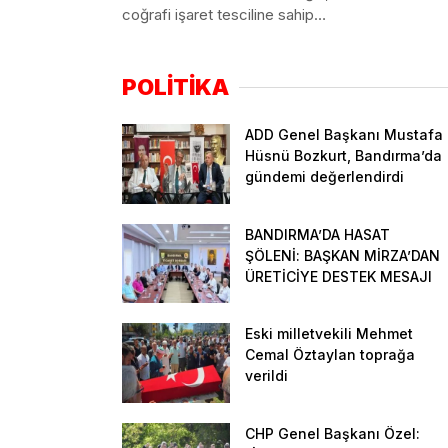
alanlardaki
coğrafi işaret tesciline sahip
hasar tespi
Havran siyah incirinde hasat
resmen..
sezonunun başladığını
belirterek..
POLİTİKA
ADD Genel Başkanı Mustafa
Hüsnü Bozkurt, Bandırma’da
gündemi değerlendirdi
BANDIRMA’DA HASAT
ŞÖLENİ: BAŞKAN MİRZA’DAN
ÜRETİCİYE DESTEK MESAJI
Eski milletvekili Mehmet
Cemal Öztaylan toprağa
verildi
CHP Genel Başkanı Özel: