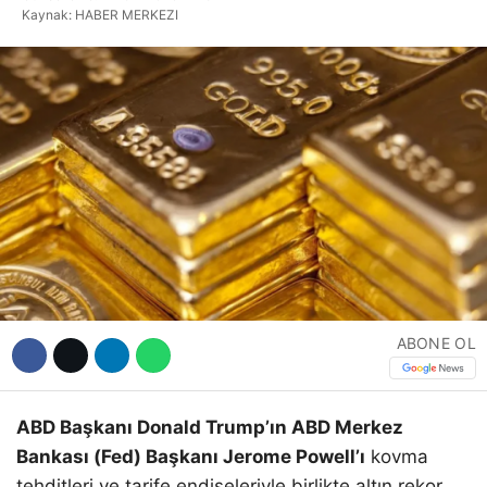
Hattı
Kaynak: HABER MERKEZI
Facebook
Instagram
Youtube
ABONE OL
ABD Başkanı Donald Trump’ın ABD Merkez
Bankası (Fed) Başkanı Jerome Powell’ı
kovma
tehditleri ve tarife endişeleriyle birlikte altın rekor