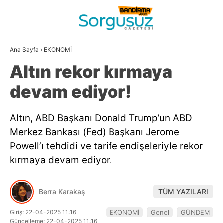
31.4
°
BALIKESIR
Ana Sayfa
›
EKONOMİ
GALERİ
VİDEO
YAZARLAR
Altın rekor kırmaya
GÜNDEM
devam ediyor!
DÜNYA
Altın, ABD Başkanı Donald Trump’un ABD
SİYASET
Merkez Bankası (Fed) Başkanı Jerome
EKONOMİ
Powell’ı tehdidi ve tarife endişeleriyle rekor
kırmaya devam ediyor.
SPOR
MAGAZİN
Berra Karakaş
TÜM YAZILARI
EĞİTİM
Giriş: 22-04-2025 11:16
EKONOMİ
Genel
GÜNDEM
WhatsApp İhbar
Güncelleme: 22-04-2025 11:16
DİĞER