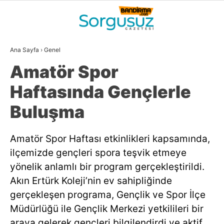
31.7
°
BALIKESIR
Ana Sayfa
›
Genel
GALERİ
VİDEO
YAZARLAR
Amatör Spor
GÜNDEM
Haftasında Gençlerle
DÜNYA
Buluşma
SİYASET
Amatör Spor Haftası etkinlikleri kapsamında,
EKONOMİ
ilçemizde gençleri spora teşvik etmeye
SPOR
yönelik anlamlı bir program gerçekleştirildi.
Akın Ertürk Koleji’nin ev sahipliğinde
MAGAZİN
gerçekleşen programa, Gençlik ve Spor İlçe
EĞİTİM
Müdürlüğü ile Gençlik Merkezi yetkilileri bir
WhatsApp İhbar
araya gelerek gençleri bilgilendirdi ve aktif
DİĞER