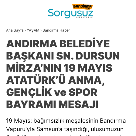
20.4
°
BALIKESIR
Ana Sayfa
›
YAŞAM
›
Bandırma Haber
GALERİ
VİDEO
YAZARLAR
ANDIRMA BELEDİYE
GÜNDEM
BAŞKANI SN. DURSUN
DÜNYA
MİRZA’NIN 19 MAYIS
SİYASET
ATATÜRK’Ü ANMA,
EKONOMİ
GENÇLİK ve SPOR
SPOR
BAYRAMI MESAJI
MAGAZİN
19 Mayıs; bağımsızlık meşalesinin Bandırma
EĞİTİM
Vapuru’yla Samsun’a taşındığı, ulusumuzun
WhatsApp İhbar
DİĞER