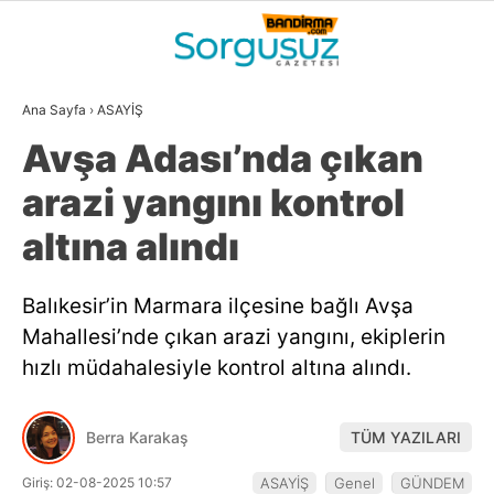
31.9
°
BALIKESIR
Ana Sayfa
›
ASAYİŞ
GALERİ
VİDEO
YAZARLAR
Avşa Adası’nda çıkan
GÜNDEM
arazi yangını kontrol
DÜNYA
altına alındı
SİYASET
Balıkesir’in Marmara ilçesine bağlı Avşa
EKONOMİ
Mahallesi’nde çıkan arazi yangını, ekiplerin
SPOR
hızlı müdahalesiyle kontrol altına alındı.
MAGAZİN
Berra Karakaş
TÜM YAZILARI
EĞİTİM
Giriş: 02-08-2025 10:57
ASAYİŞ
Genel
GÜNDEM
WhatsApp İhbar
DİĞER