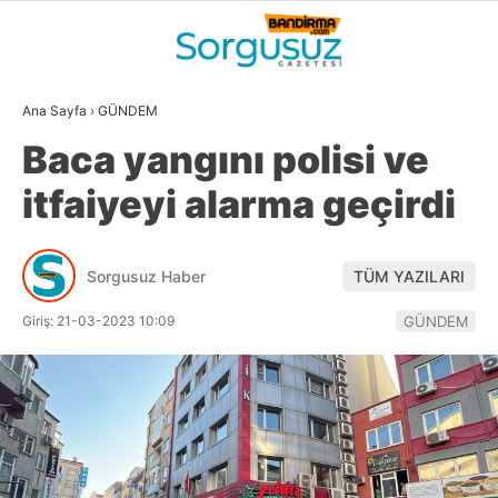
32.9
°
BALIKESIR
Ana Sayfa
›
GÜNDEM
GALERİ
VİDEO
YAZARLAR
Baca yangını polisi ve
GÜNDEM
itfaiyeyi alarma geçirdi
DÜNYA
SİYASET
Sorgusuz Haber
TÜM YAZILARI
EKONOMİ
Giriş: 21-03-2023 10:09
GÜNDEM
SPOR
MAGAZİN
EĞİTİM
WhatsApp İhbar
DİĞER