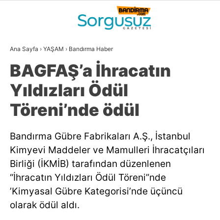
26.9
°
BALIKESIR
Ana Sayfa
›
YAŞAM
›
Bandırma Haber
GALERİ
VİDEO
YAZARLAR
BAGFAŞ’a İhracatın
GÜNDEM
Yıldızları Ödül
DÜNYA
Töreni’nde ödül
SİYASET
Bandırma Gübre Fabrikaları A.Ş., İstanbul
EKONOMİ
Kimyevi Maddeler ve Mamulleri İhracatçıları
SPOR
Birliği (İKMİB) tarafından düzenlenen
“İhracatın Yıldızları Ödül Töreni”nde
MAGAZİN
’Kimyasal Gübre Kategorisi’nde üçüncü
EĞİTİM
olarak ödül aldı.
WhatsApp İhbar
DİĞER