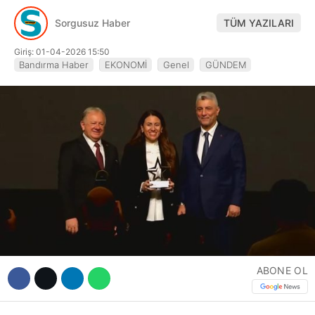
Hattı
Sorgusuz Haber
TÜM YAZILARI
Giriş: 01-04-2026 15:50
Bandırma Haber
EKONOMİ
Genel
GÜNDEM
Facebook
Instagram
Youtube
ABONE OL