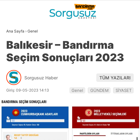
26.8
°
BALIKESIR
Ana Sayfa
›
Genel
GALERİ
VİDEO
YAZARLAR
Balıkesir – Bandırma
GÜNDEM
Seçim Sonuçları 2023
DÜNYA
SİYASET
Sorgusuz Haber
TÜM YAZILARI
EKONOMİ
Giriş: 09-05-2023 14:13
Genel
GÜNDEM
SİYASET
SPOR
MAGAZİN
EĞİTİM
WhatsApp İhbar
DİĞER