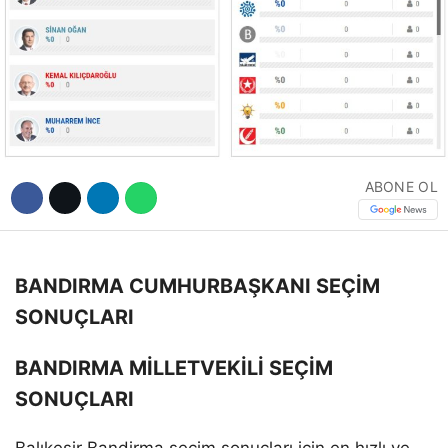
Hattı
Facebook
ABONE OL
Instagram
Youtube
BANDIRMA CUMHURBAŞKANI SEÇİM
SONUÇLARI
BANDIRMA MİLLETVEKİLİ SEÇİM
SONUÇLARI
Balıkesir Bandirma seçim sonuçları için en hızlı ve