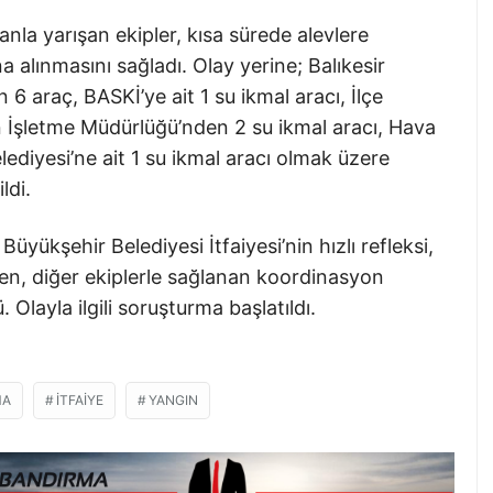
la yarışan ekipler, kısa sürede alevlere
 alınmasını sağladı. Olay yerine; Balıkesir
 6 araç, BASKİ’ye ait 1 su ikmal aracı, İlçe
n İşletme Müdürlüğü’nden 2 su ikmal aracı, Hava
ediyesi’ne ait 1 su ikmal aracı olmak üzere
ldi.
üyükşehir Belediyesi İtfaiyesi’nin hızlı refleksi,
en, diğer ekiplerle sağlanan koordinasyon
layla ilgili soruşturma başlatıldı.
MA
İTFAIYE
YANGIN