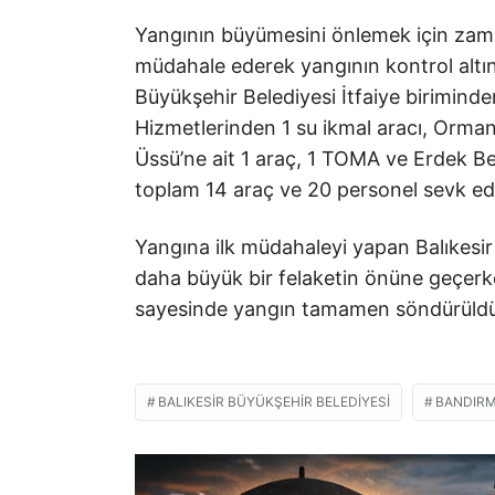
Yangının büyümesini önlemek için zaman
müdahale ederek yangının kontrol altına
Büyükşehir Belediyesi İtfaiye biriminden
Hizmetlerinden 1 su ikmal aracı, Orma
Üssü’ne ait 1 araç, 1 TOMA ve Erdek Bel
toplam 14 araç ve 20 personel sevk edi
Yangına ilk müdahaleyi yapan Balıkesir B
daha büyük bir felaketin önüne geçerk
sayesinde yangın tamamen söndürüldü. O
BALIKESIR BÜYÜKŞEHIR BELEDIYESI
BANDIR