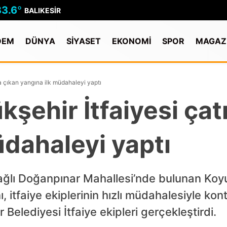
33.6
°
BALIKESIR
DEM
DÜNYA
SİYASET
EKONOMİ
SPOR
MAGAZ
da çıkan yangına ilk müdahaleyi yaptı
kşehir İtfaiyesi çat
üdahaleyi yaptı
 bağlı Doğanpınar Mahallesi’nde bulunan Koy
 itfaiye ekiplerinin hızlı müdahalesiyle kontr
Belediyesi İtfaiye ekipleri gerçekleştirdi.