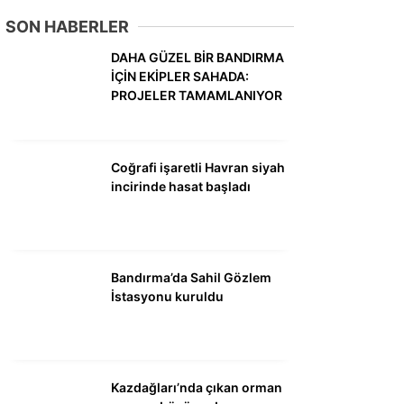
DÜNYA
SON HABERLER
SİYASET
DAHA GÜZEL BİR BANDIRMA
İÇİN EKİPLER SAHADA:
EKONOMİ
PROJELER TAMAMLANIYOR
SPOR
MAGAZİN
Coğrafi işaretli Havran siyah
incirinde hasat başladı
EĞİTİM
DİĞER
Bandırma’da Sahil Gözlem
İstasyonu kuruldu
Kazdağları’nda çıkan orman