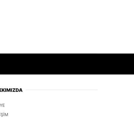
KKIMIZDA
YE
İŞİM