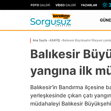
FOTO
GALERİ
VİDEO
GALERİ
YAZARLAR
GÜN
Ana Sayfa
›
ASAYİŞ
›
Balıkesir Büyükşehir İtfaiyesi çatı
Balıkesir Büyü
yangına ilk m
Balıkesir’in Bandırma ilçesine
yerleşkesinde çıkan çatı yangını,
müdahaleyi Balıkesir Büyükşehir 