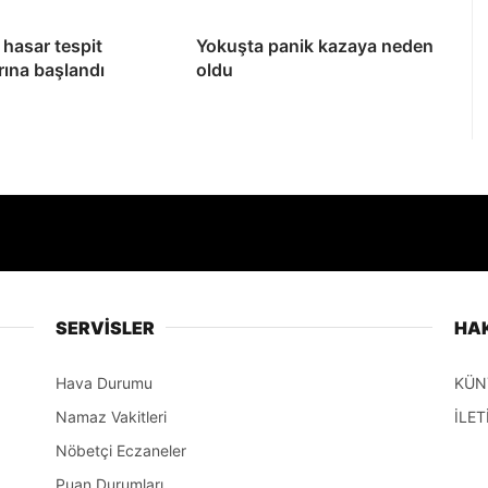
hasar tespit
Yokuşta panik kazaya neden
rına başlandı
oldu
SERVİSLER
HA
Hava Durumu
KÜN
Namaz Vakitleri
İLET
Nöbetçi Eczaneler
Puan Durumları