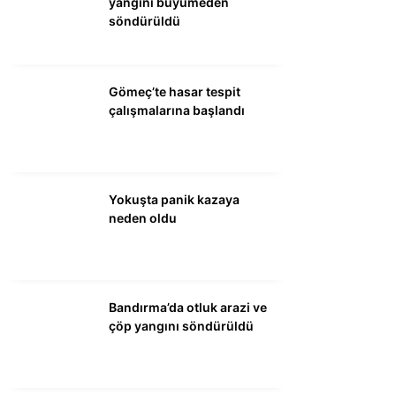
yangını büyümeden
söndürüldü
WhatsApp İhbar
Hattı
Gömeç’te hasar tespit
çalışmalarına başlandı
Facebook
Yokuşta panik kazaya
neden oldu
Instagram
Youtube
Bandırma’da otluk arazi ve
çöp yangını söndürüldü