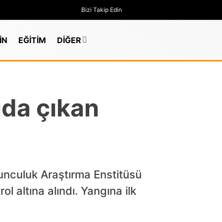
Bizi Takip Edin
İN
EĞİTİM
DİĞER
ıda çıkan
unculuk Araştırma Enstitüsü
ol altına alındı. Yangına ilk
GÜNDEM