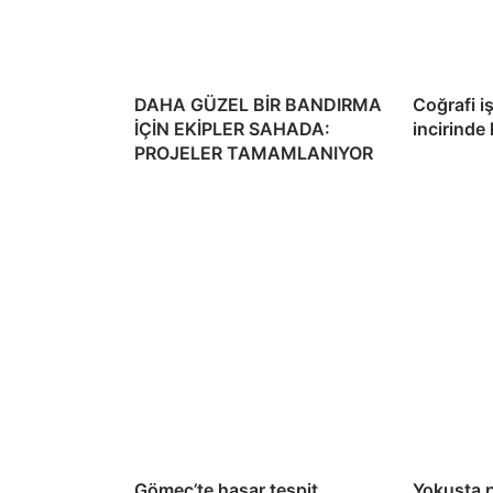
DAHA GÜZEL BİR BANDIRMA
Coğrafi i
İÇİN EKİPLER SAHADA:
incirinde
PROJELER TAMAMLANIYOR
Gömeç’te hasar tespit
Yokuşta 