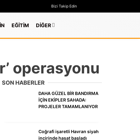
Bizi Takip Edin
İN
EĞİTİM
DİĞER
ur’ operasyonu
SON HABERLER
DAHA GÜZEL BİR BANDIRMA
İÇİN EKİPLER SAHADA:
PROJELER TAMAMLANIYOR
GÜNDEM
Coğrafi işaretli Havran siyah
incirinde hasat başladı