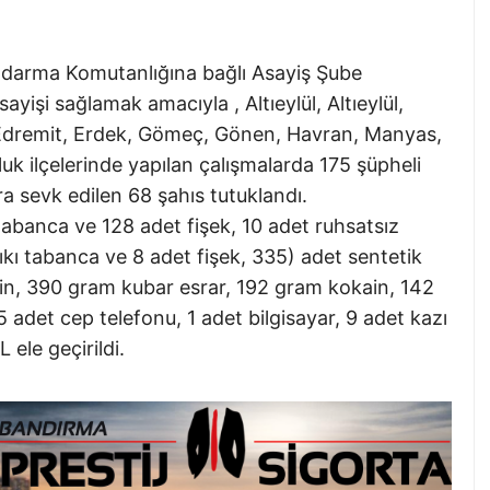
andarma Komutanlığına bağlı Asayiş Şube
ayişi sağlamak amacıyla , Altıeylül, Altıeylül,
 Edremit, Erdek, Gömeç, Gönen, Havran, Manyas,
uk ilçelerinde yapılan çalışmalarda 175 şüpheli
ra sevk edilen 68 şahıs tutuklandı.
tabanca ve 128 adet fişek, 10 adet ruhsatsız
ıkı tabanca ve 8 adet fişek, 335) adet sentetik
, 390 gram kubar esrar, 192 gram kokain, 142
adet cep telefonu, 1 adet bilgisayar, 9 adet kazı
ele geçirildi.