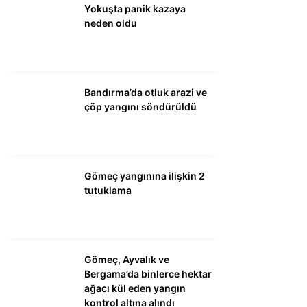
Yokuşta panik kazaya
neden oldu
WhatsApp İhbar
Hattı
Bandırma’da otluk arazi ve
çöp yangını söndürüldü
Facebook
Gömeç yangınına ilişkin 2
Instagram
tutuklama
Youtube
Gömeç, Ayvalık ve
Bergama’da binlerce hektar
ağacı kül eden yangın
kontrol altına alındı