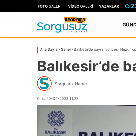
2
FOTO
GALERİ
VİDEO
GALERİ
YAZARLAR
GÜN
Ana Sayfa
›
Genel
›
Balıkesir’de bayram öncesi ‘Huzur’ 
Balıkesir’de 
Sorgusuz Haber
Giriş: 20-04-2023 11:22