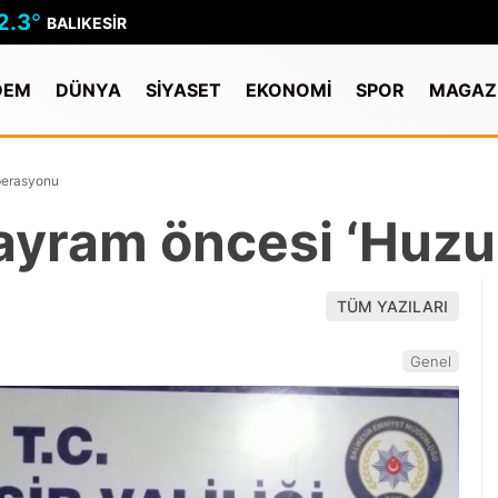
2.3
°
BALIKESIR
DEM
DÜNYA
SİYASET
EKONOMİ
SPOR
MAGAZ
operasyonu
bayram öncesi ‘Huz
TÜM YAZILARI
Genel