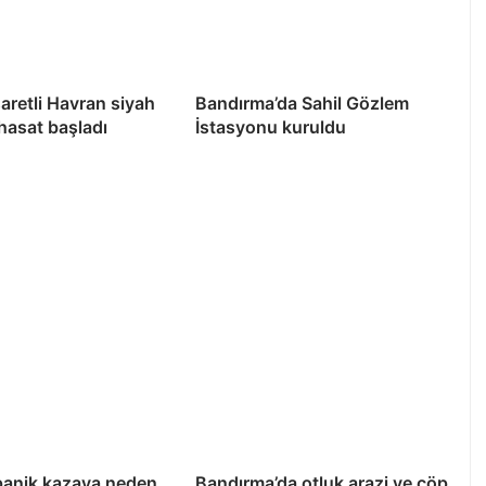
şaretli Havran siyah
Bandırma’da Sahil Gözlem
 hasat başladı
İstasyonu kuruldu
panik kazaya neden
Bandırma’da otluk arazi ve çöp