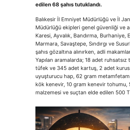
edilen 68 şahıs tutuklandı.
Balıkesir İl Emniyet Müdürlüğü ve İl J
Müdürlüğü ekipleri genel güvenliği ve as
Karesi, Ayvalık, Bandırma, Burhaniye,
Marmara, Savaştepe, Sındırgı ve Susurl
şahıs gözaltına alınırken, adli makamla
Yapılan aramalarda; 18 adet ruhsatsız 
tüfek ve 345 adet kartuş, 2 adet kurus
uyuşturucu hap, 62 gram metamfetamin
kök kenevir, 10 gram kenevir tohumu, 5 
malzemesi ve suçtan elde edilen 500 TL 