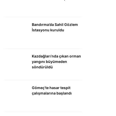
DÜNYA
SİYASET
EKONOMİ
Bandırma’da Sahil Gözlem
İstasyonu kuruldu
SPOR
MAGAZİN
EĞİTİM
Kazdağları’nda çıkan orman
yangını büyümeden
DİĞER
söndürüldü
Gömeç’te hasar tespit
çalışmalarına başlandı