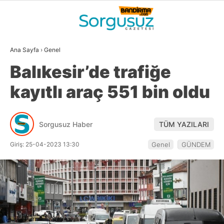
27
°
BALIKESIR
Ana Sayfa
›
Genel
GALERİ
VİDEO
YAZARLAR
Balıkesir’de trafiğe
GÜNDEM
kayıtlı araç 551 bin oldu
DÜNYA
SİYASET
Sorgusuz Haber
TÜM YAZILARI
EKONOMİ
Giriş: 25-04-2023 13:30
Genel
GÜNDEM
SPOR
MAGAZİN
EĞİTİM
WhatsApp İhbar
DİĞER