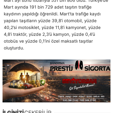
Mart ayı sonu itibarıyla 551 bin 806 oldu. Türkiye’de
Mart ayında 191 bin 729 adet taşıtın trafiğe
kaydının yapıldığı öğrenildi. Mart’ta trafiğe kaydı
yapılan taşıtların yüzde 39,8’i otomobil, yüzde
40,2’si motosiklet, yüzde 11,8’i kamyonet, yüzde
4,8’i traktör, yüzde 2,3’ü kamyon, yüzde 0,4’ü
otobüs ve yüzde 0,1’ini özel maksatlı taşıtlar
oluşturdu.
İLGİNİZİ
ÇEKEBİLİR