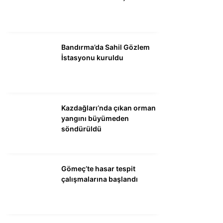
DÜNYA
SİYASET
EKONOMİ
Bandırma’da Sahil Gözlem
İstasyonu kuruldu
SPOR
MAGAZİN
EĞİTİM
Kazdağları’nda çıkan orman
yangını büyümeden
DİĞER
söndürüldü
Gömeç’te hasar tespit
çalışmalarına başlandı