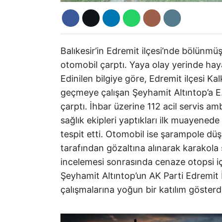
Balıkesir’in Edremit ilçesi’nde bölünm
otomobil çarptı. Yaya olay yerinde haya
Edinilen bilgiye göre, Edremit ilçesi K
geçmeye çalışan Şeyhamit Altıntop’a E
çarptı. İhbar üzerine 112 acil servis amb
sağlık ekipleri yaptıkları ilk muayenede
tespit etti. Otomobil ise şarampole düş
tarafından gözaltına alınarak karakola s
incelemesi sonrasında cenaze otopsi iç
Şeyhamit Altıntop’un AK Parti Edremit 
çalışmalarına yoğun bir katılım gösterdi