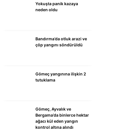
Yokuşta panik kazaya
neden oldu
WhatsApp İhbar
Hattı
Bandırma’da otluk arazi ve
çöp yangını söndürüldü
Facebook
Gömeç yangınına ilişkin 2
Instagram
tutuklama
Youtube
Gömeç, Ayvalık ve
Bergama’da binlerce hektar
ağacı kül eden yangın
kontrol altına alındı