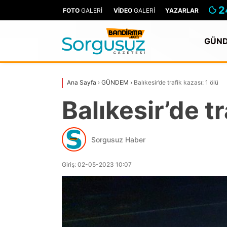
2
FOTO
GALERİ
VİDEO
GALERİ
YAZARLAR
GÜN
Ana Sayfa
›
GÜNDEM
›
Balıkesir’de trafik kazası: 1 ölü
Balıkesir’de tr
Sorgusuz Haber
Giriş: 02-05-2023 10:07