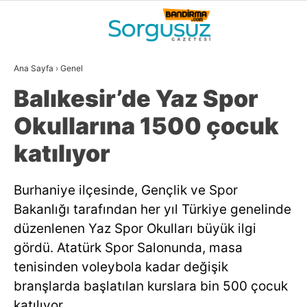
32.2
°
BALIKESIR
Ana Sayfa
›
Genel
GALERİ
VİDEO
YAZARLAR
Balıkesir’de Yaz Spor
GÜNDEM
Okullarına 1500 çocuk
DÜNYA
katılıyor
SİYASET
Burhaniye ilçesinde, Gençlik ve Spor
EKONOMİ
Bakanlığı tarafından her yıl Türkiye genelinde
SPOR
düzenlenen Yaz Spor Okulları büyük ilgi
gördü. Atatürk Spor Salonunda, masa
MAGAZİN
tenisinden voleybola kadar değişik
EĞİTİM
branşlarda başlatılan kurslara bin 500 çocuk
WhatsApp İhbar
katılıyor.
DİĞER