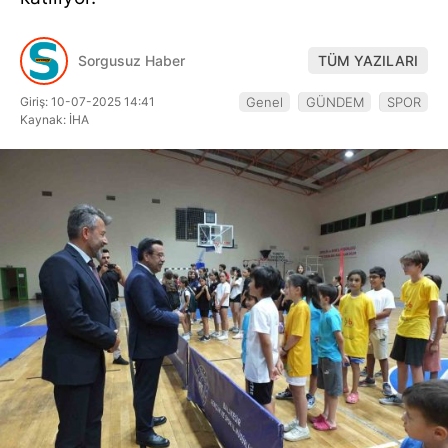
Hattı
Sorgusuz Haber
TÜM YAZILARI
Giriş: 10-07-2025 14:41
Genel
GÜNDEM
SPOR
Facebook
Kaynak: İHA
Instagram
Youtube