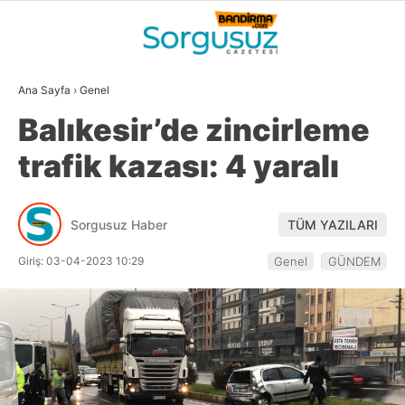
31.9
°
BALIKESIR
Ana Sayfa
›
Genel
GALERİ
VİDEO
YAZARLAR
Balıkesir’de zincirleme
GÜNDEM
trafik kazası: 4 yaralı
DÜNYA
SİYASET
Sorgusuz Haber
TÜM YAZILARI
EKONOMİ
Giriş: 03-04-2023 10:29
Genel
GÜNDEM
SPOR
MAGAZİN
EĞİTİM
WhatsApp İhbar
DİĞER