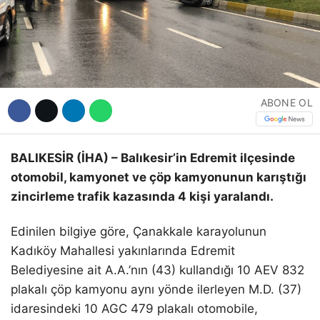
Hattı
Facebook
ABONE OL
Instagram
BALIKESİR (İHA) – Balıkesir’in Edremit ilçesinde
otomobil, kamyonet ve çöp kamyonunun karıştığı
Youtube
zincirleme trafik kazasında 4 kişi yaralandı.
Edinilen bilgiye göre, Çanakkale karayolunun
Kadıköy Mahallesi yakınlarında Edremit
Belediyesine ait A.A.’nın (43) kullandığı 10 AEV 832
plakalı çöp kamyonu aynı yönde ilerleyen M.D. (37)
idaresindeki 10 AGC 479 plakalı otomobile,