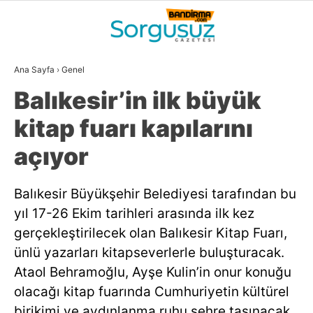
26.8
°
BALIKESIR
Ana Sayfa
›
Genel
GALERİ
VİDEO
YAZARLAR
Balıkesir’in ilk büyük
GÜNDEM
kitap fuarı kapılarını
DÜNYA
açıyor
SİYASET
Balıkesir Büyükşehir Belediyesi tarafından bu
EKONOMİ
yıl 17-26 Ekim tarihleri arasında ilk kez
SPOR
gerçekleştirilecek olan Balıkesir Kitap Fuarı,
ünlü yazarları kitapseverlerle buluşturacak.
MAGAZİN
Ataol Behramoğlu, Ayşe Kulin’in onur konuğu
EĞİTİM
olacağı kitap fuarında Cumhuriyetin kültürel
WhatsApp İhbar
birikimi ve aydınlanma ruhu şehre taşınacak.
DİĞER