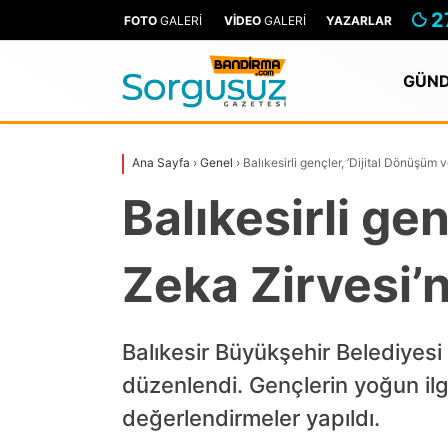
2
FOTO
GALERİ
VİDEO
GALERİ
YAZARLAR
GÜN
Ana Sayfa
›
Genel
›
Balıkesirli gençler, ’Dijital Dönüşüm
Balıkesirli ge
Zeka Zirvesi’
Balıkesir Büyükşehir Belediyes
düzenlendi. Gençlerin yoğun ilg
değerlendirmeler yapıldı.