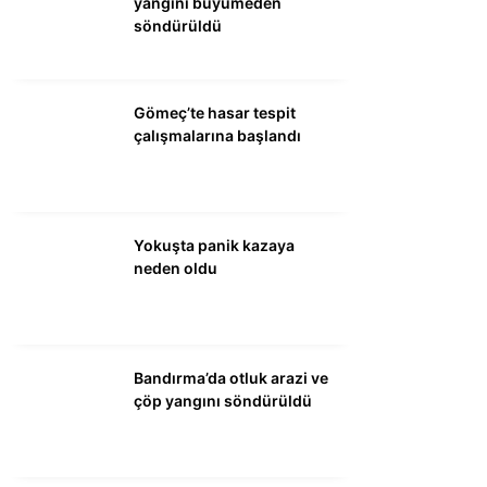
yangını büyümeden
söndürüldü
WhatsApp İhbar
Hattı
Gömeç’te hasar tespit
çalışmalarına başlandı
Facebook
Yokuşta panik kazaya
neden oldu
Instagram
Youtube
Bandırma’da otluk arazi ve
çöp yangını söndürüldü