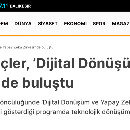
7.1
°
BALIKESIR
DEM
DÜNYA
SİYASET
EKONOMİ
SPOR
MAGAZ
 ve Yapay Zeka Zirvesi’nde buluştu
nçler, ’Dijital Dönü
nde buluştu
i öncülüğünde ’Dijital Dönüşüm ve Yapay Zek
i gösterdiği programda teknolojik dönüşümün 