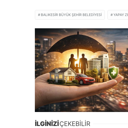
BALIKESIR BÜYÜK ŞEHIR BELEDIYESI
YAPAY Z
İLGİNİZİ
ÇEKEBİLİR