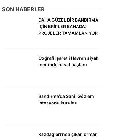
DÜNYA
SON HABERLER
SİYASET
DAHA GÜZEL BİR BANDIRMA
İÇİN EKİPLER SAHADA:
EKONOMİ
PROJELER TAMAMLANIYOR
SPOR
MAGAZİN
Coğrafi işaretli Havran siyah
incirinde hasat başladı
EĞİTİM
DİĞER
Bandırma’da Sahil Gözlem
İstasyonu kuruldu
Kazdağları’nda çıkan orman