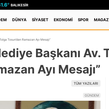
1.6
°
BALIKESIR
DEM
DÜNYA
SİYASET
EKONOMİ
SPOR
MAGAZ
 Tolga Tosun’dan Ramazan Ayı Mesajı”
ediye Başkanı Av. 
mazan Ayı Mesajı”
TÜM YAZILARI
GÜNDEM