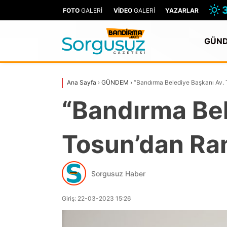
3
FOTO
GALERİ
VİDEO
GALERİ
YAZARLAR
GÜN
Ana Sayfa
›
GÜNDEM
›
“Bandırma Belediye Başkanı Av.
“Bandırma Bel
Tosun’dan Ra
Sorgusuz Haber
Giriş: 22-03-2023 15:26