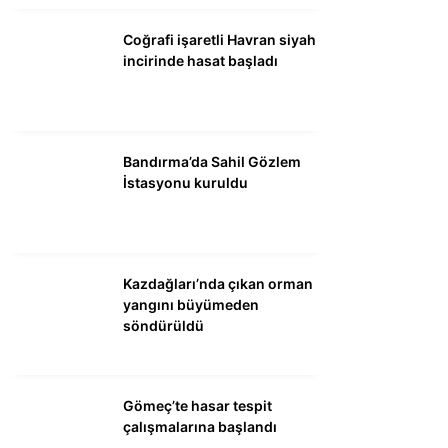
DÜNYA
Coğrafi işaretli Havran siyah
SİYASET
incirinde hasat başladı
EKONOMİ
SPOR
Bandırma’da Sahil Gözlem
MAGAZİN
İstasyonu kuruldu
EĞİTİM
DİĞER
Kazdağları’nda çıkan orman
yangını büyümeden
söndürüldü
Gömeç’te hasar tespit
çalışmalarına başlandı