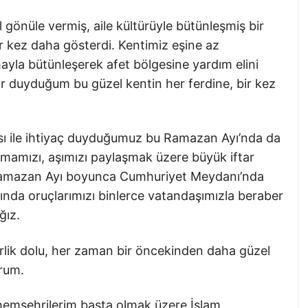
l gönüle vermiş, aile kültürüyle bütünleşmiş bir
r kez daha gösterdi. Kentimiz eşine az
yla bütünleşerek afet bölgesine yardım elini
r duyduğum bu güzel kentin her ferdine, bir kez
ası ile ihtiyaç duyduğumuz bu Ramazan Ayı’nda da
okmamızı, aşımızı paylaşmak üzere büyük iftar
 Ramazan Ayı boyunca Cumhuriyet Meydanı’nda
ında oruçlarımızı binlerce vatandaşımızla beraber
ğız.
berlik dolu, her zaman bir öncekinden daha güzel
orum.
hemşehrilerim başta olmak üzere İslam