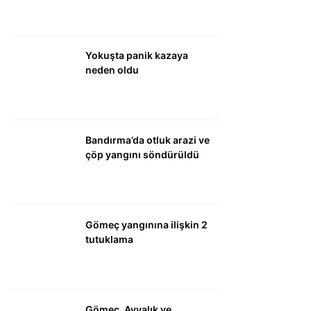
WhatsApp İhbar
Hattı
Yokuşta panik kazaya
neden oldu
Facebook
Bandırma’da otluk arazi ve
çöp yangını söndürüldü
Instagram
Gömeç yangınına ilişkin 2
Youtube
tutuklama
Gömeç, Ayvalık ve